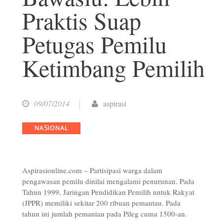
Praktis Suap
Petugas Pemilu
Ketimbang Pemilih
09/07/2014
aspirasi
Categories
NASIONAL
Aspirasionline.com – Partisipasi warga dalam
pengawasan pemilu dinilai mengalami penurunan. Pada
Tahun 1999, Jaringan Pendidikan Pemilih untuk Rakyat
(JPPR) memiliki sekitar 200 ribuan pemantau. Pada
tahun ini jumlah pemantau pada Pileg cuma 1500-an.