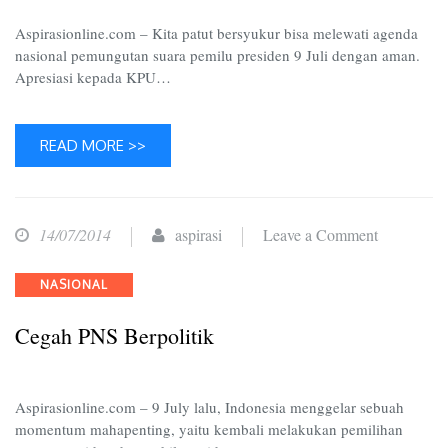
TPS
Aspirasionline.com – Kita patut bersyukur bisa melewati agenda
Saat
nasional pemungutan suara pemilu presiden 9 Juli dengan aman.
Apresiasi kepada KPU…
Pilpres
READ MORE >>
on
14/07/2014
aspirasi
Leave a Comment
Cegah
Categories
NASIONAL
PNS
Berpolitik
Cegah PNS Berpolitik
Aspirasionline.com – 9 July lalu, Indonesia menggelar sebuah
momentum mahapenting, yaitu kembali melakukan pemilihan