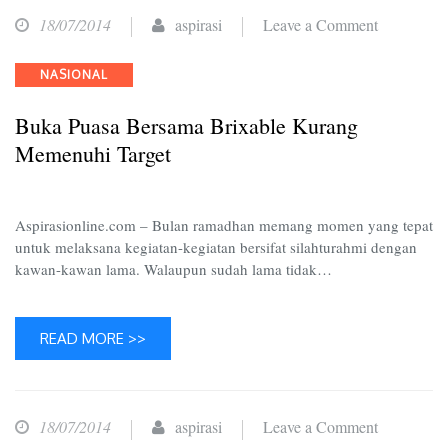
on
18/07/2014
aspirasi
Leave a Comment
Buka
Categories
NASIONAL
Puasa
Bersama
Buka Puasa Bersama Brixable Kurang
Brixable
Memenuhi Target
Kurang
Memenuhi
Target
Aspirasionline.com – Bulan ramadhan memang momen yang tepat
untuk melaksana kegiatan-kegiatan bersifat silahturahmi dengan
kawan-kawan lama. Walaupun sudah lama tidak…
READ MORE >>
on
18/07/2014
aspirasi
Leave a Comment