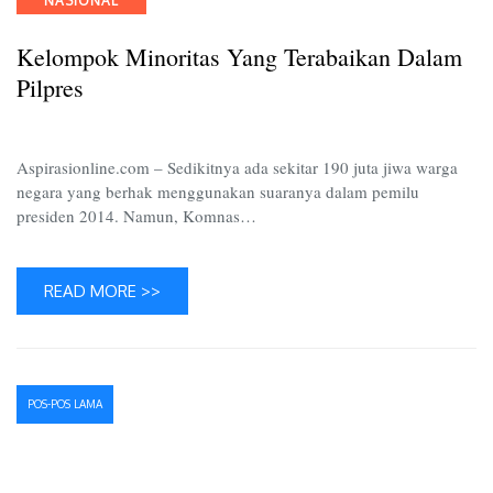
NASIONAL
Minoritas
yang
Kelompok Minoritas Yang Terabaikan Dalam
Terabaikan
Pilpres
Dalam
Pilpres
Aspirasionline.com – Sedikitnya ada sekitar 190 juta jiwa warga
negara yang berhak menggunakan suaranya dalam pemilu
presiden 2014. Namun, Komnas…
READ MORE >>
Navigasi
POS-POS LAMA
pos