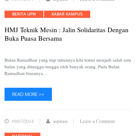
HMJ
Categories
BERITA UPN
KABAR KAMPUS
Teknik
Mesin
HMJ Teknik Mesin : Jalin Solidaritas Dengan
:
Buka Puasa Bersama
Jalin
Solidaritas
dengan
Bulan Ramadhan yang tiap tahunnya kita temui menjadi salah satu
Buka
bulan yang ditunggu-tunggu oleh banyak orang. Pada Bulan
Ramadhan biasanya…
Puasa
Bersama
READ MORE >>
on
09/07/2014
aspirasi
Leave a Comment
Kelompok
Categories