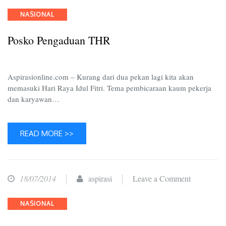
Posko
Categories
NASIONAL
Pengaduan
THR
Posko Pengaduan THR
Aspirasionline.com – Kurang dari dua pekan lagi kita akan
memasuki Hari Raya Idul Fitri. Tema pembicaraan kaum pekerja
dan karyawan…
READ MORE >>
on
18/07/2014
aspirasi
Leave a Comment
Sihir
Categories
NASIONAL
ISIS
di