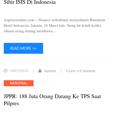
Sihir ISIS Di Indonesia
Indonesia
Aspirasionline.com – Nuansa serbahitam menyelimuti Bundaran
Hotel Indonesia, Jakarta, 16 Maret lalu. Siang itu teduh ketika
ribuan orang datang membawa…
READ MORE >>
on
18/07/2014
aspirasi
Leave a Comment
JPPR:
Categories
NASIONAL
188
Juta
JPPR: 188 Juta Orang Datang Ke TPS Saat
Orang
Pilpres
Datang
ke