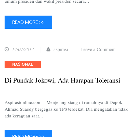
umum presiden dan wakil presiden secara…
READ MORE >>
on
14/07/2014
aspirasi
Leave a Comment
Di
Categories
NASIONAL
Pundak
Jokowi,
Di Pundak Jokowi, Ada Harapan Toleransi
Ada
Harapan
Toleransi
Aspirasionline.com – Menjelang siang di rumahnya di Depok,
Ahmad Suaedy bergegas ke TPS terdekat. Dia mengatakan tidak
ada keraguan saat…
READ MORE >>