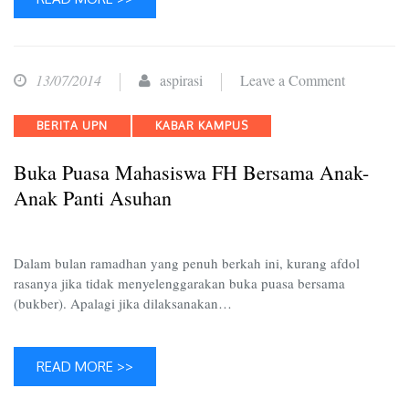
on
13/07/2014
aspirasi
Leave a Comment
Buka
Categories
BERITA UPN
KABAR KAMPUS
Puasa
Mahasiswa
Buka Puasa Mahasiswa FH Bersama Anak-
FH
Anak Panti Asuhan
Bersama
Anak-
Anak
Dalam bulan ramadhan yang penuh berkah ini, kurang afdol
Panti
rasanya jika tidak menyelenggarakan buka puasa bersama
(bukber). Apalagi jika dilaksanakan…
Asuhan
READ MORE >>