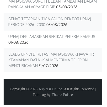
MAHASISWA SOROTI BEBAN TAMBAHAN DALAM
RANGKAIAN VOYAGE FISIP
05/08/2026
SENAT TETAPKAN TIGA CALON REKTOR UPNVJ
PERIODE 2026–2030
03/08/2026
UPNVJ DEKLARASIKAN SERIKAT PEKERJA KAMPUS
01/08/2026
LEADS UPNVJ DIRETAS, MAHASISWA KHAWATIR
KEAMANAN DATA USAI MENERIMA TELEPON
MENCURIGAKAN
31/07/2026
Copyright © 2026
Aspirasi Online
. All Rights Reserved
|
Edumag by
Theme Palace