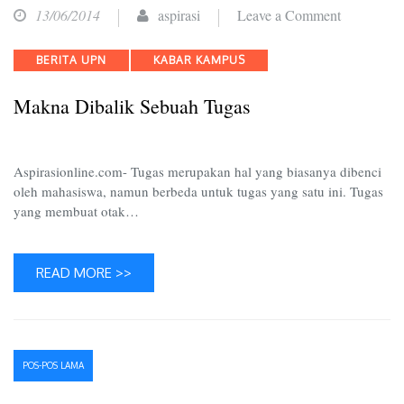
on
13/06/2014
aspirasi
Leave a Comment
Makna
Categories
BERITA UPN
KABAR KAMPUS
Dibalik
Sebuah
Makna Dibalik Sebuah Tugas
Tugas
Aspirasionline.com- Tugas merupakan hal yang biasanya dibenci
oleh mahasiswa, namun berbeda untuk tugas yang satu ini. Tugas
yang membuat otak…
READ MORE >>
Navigasi
POS-POS LAMA
pos