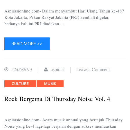
RAYA
JAKART
Aspirasionline.com- Dalam menyambut Hari Ulang Tahun ke-487
Kota Jakarta, Pekan Rakyat Jakarta (PRJ) kembali digelar,
bedanya kali ini PRJ diadakan…
READ MORE >>
on
22/06/2014
aspirasi
Leave a Comment
Rock
Categories
CULTURE
MUSIK
Bergema
di
Rock Bergema Di Thursday Noise Vol. 4
Thursday
Noise
Vol.
Aspirasionline.com- Acara musik annual yang bertajuk Thursday
4
Noise yang ke-4 lagi-lagi berjalan dengan sukses memuaskan