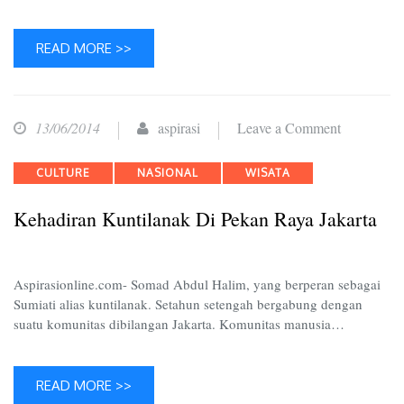
READ MORE >>
on
13/06/2014
aspirasi
Leave a Comment
Kehadiran
Categories
CULTURE
NASIONAL
WISATA
Kuntilanak
di
Kehadiran Kuntilanak Di Pekan Raya Jakarta
Pekan
Raya
Jakarta
Aspirasionline.com- Somad Abdul Halim, yang berperan sebagai
Sumiati alias kuntilanak. Setahun setengah bergabung dengan
suatu komunitas dibilangan Jakarta. Komunitas manusia…
READ MORE >>