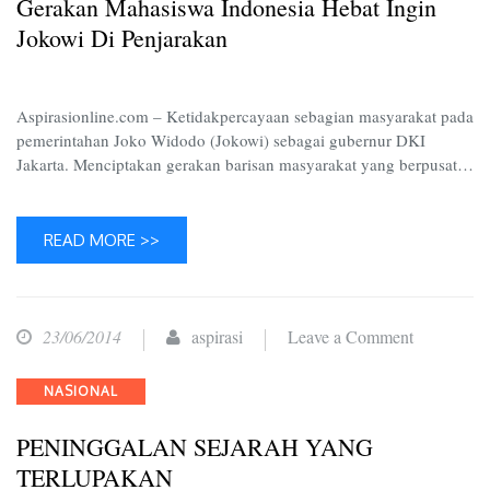
Gerakan Mahasiswa Indonesia Hebat Ingin
Hebat
Jokowi Di Penjarakan
Ingin
Jokowi
di
Aspirasionline.com – Ketidakpercayaan sebagian masyarakat pada
Penjarakan
pemerintahan Joko Widodo (Jokowi) sebagai gubernur DKI
Jakarta. Menciptakan gerakan barisan masyarakat yang berpusat…
READ MORE >>
on
23/06/2014
aspirasi
Leave a Comment
PENING
Categories
NASIONAL
SEJARAH
YANG
PENINGGALAN SEJARAH YANG
TERLUP
TERLUPAKAN