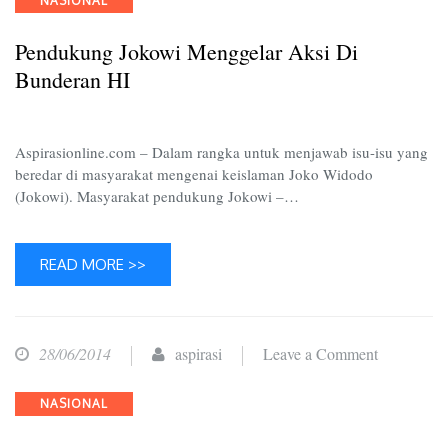
NASIONAL
Jokowi
Menggelar
Pendukung Jokowi Menggelar Aksi Di
Aksi
Bunderan HI
di
Bunderan
HI
Aspirasionline.com – Dalam rangka untuk menjawab isu-isu yang
beredar di masyarakat mengenai keislaman Joko Widodo
(Jokowi). Masyarakat pendukung Jokowi –…
READ MORE >>
on
28/06/2014
aspirasi
Leave a Comment
Gerakan
Categories
NASIONAL
Mahasiswa
Indonesia