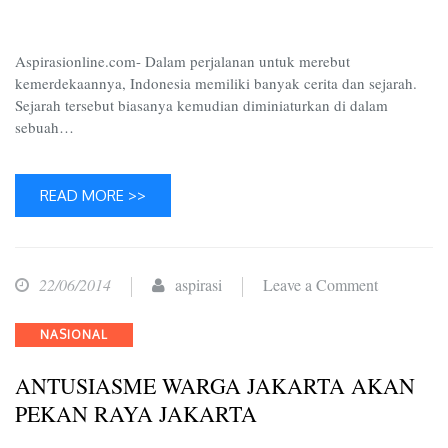
Aspirasionline.com- Dalam perjalanan untuk merebut
kemerdekaannya, Indonesia memiliki banyak cerita dan sejarah.
Sejarah tersebut biasanya kemudian diminiaturkan di dalam
sebuah…
READ MORE >>
on
22/06/2014
aspirasi
Leave a Comment
ANTUSI
Categories
NASIONAL
WARGA
JAKART
ANTUSIASME WARGA JAKARTA AKAN
AKAN
PEKAN RAYA JAKARTA
PEKAN