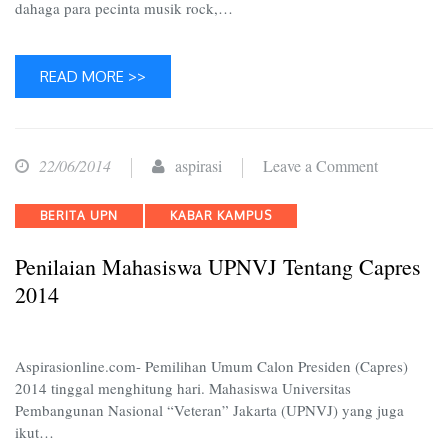
dahaga para pecinta musik rock,…
READ MORE >>
on
22/06/2014
aspirasi
Leave a Comment
Penilaian
Categories
BERITA UPN
KABAR KAMPUS
Mahasiswa
UPNVJ
Penilaian Mahasiswa UPNVJ Tentang Capres
tentang
2014
Capres
2014
Aspirasionline.com- Pemilihan Umum Calon Presiden (Capres)
2014 tinggal menghitung hari. Mahasiswa Universitas
Pembangunan Nasional “Veteran” Jakarta (UPNVJ) yang juga
ikut…