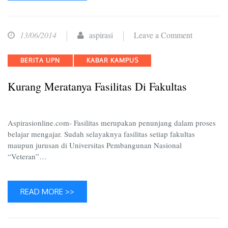
on
13/06/2014
aspirasi
Leave a Comment
Kurang
Categories
BERITA UPN
KABAR KAMPUS
Meratanya
Fasilitas
Kurang Meratanya Fasilitas Di Fakultas
di
Fakultas
Aspirasionline.com- Fasilitas merupakan penunjang dalam proses
belajar mengajar. Sudah selayaknya fasilitas setiap fakultas
maupun jurusan di Universitas Pembangunan Nasional
“Veteran”…
READ MORE >>