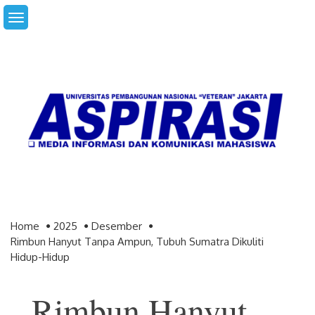
Skip
to
content
Home
2025
Desember
Rimbun Hanyut Tanpa Ampun, Tubuh Sumatra Dikuliti
Hidup-Hidup
Rimbun Hanyut