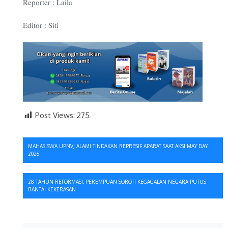
Reporter : Laila
Editor : Siti
Post Views:
275
Navigasi
MAHASISWA UPNVJ ALAMI TINDAKAN REPRESIF APARAT SAAT AKSI MAY DAY
2026
pos
28 TAHUN REFORMASI, PEREMPUAN SOROTI KEGAGALAN NEGARA PUTUS
RANTAI KEKERASAN