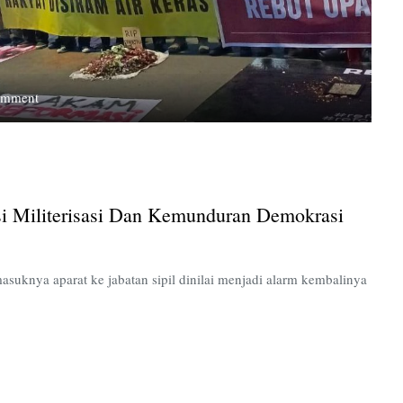
on
omment
Aksi
Kamisan
ke-
908
Kritik
i Militerisasi Dan Kemunduran Demokrasi
Dominasi
Militerisasi
dan
Kemunduran
asuknya aparat ke jabatan sipil dinilai menjadi alarm kembalinya
Demokrasi