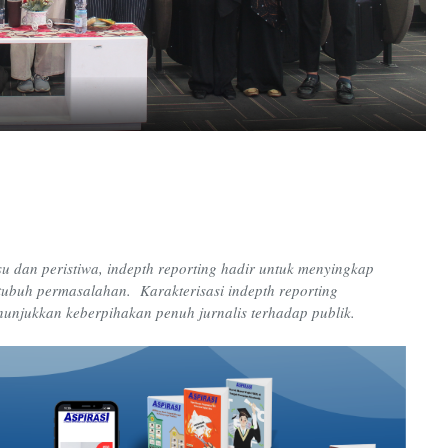
 dan peristiwa, indepth reporting hadir untuk menyingkap
tubuh permasalahan. Karakterisasi indepth reporting
nunjukkan keberpihakan penuh jurnalis terhadap publik.