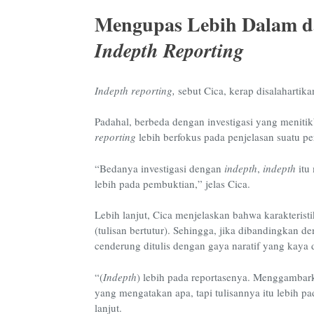
Mengupas Lebih Dalam d
Indepth Reporting
Indepth reporting,
sebut Cica, kerap disalahartika
Padahal, berbeda dengan investigasi yang meniti
reporting
lebih berfokus pada penjelasan suatu per
“Bedanya investigasi dengan
indepth
,
indepth
itu 
lebih pada pembuktian,” jelas Cica.
Lebih lanjut,
Cica menjelaskan bahwa karakteristi
(tulisan bertutur). Sehingga, jika dibandingkan d
cenderung ditulis dengan gaya naratif yang kaya 
“(
Indepth
) lebih pada reportasenya. Menggambark
yang mengatakan apa, tapi tulisannya itu lebih pad
lanjut.