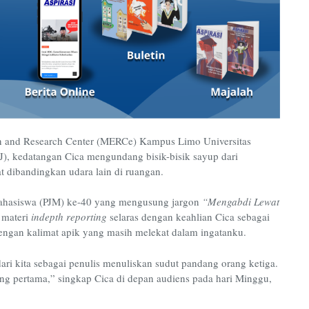
on and Research Center (MERCe) Kampus Limo Universitas
, kedatangan Cica mengundang bisik-bisik sayup dari
at dibandingkan udara lain di ruangan.
Mahasiswa (PJM) ke-40 yang mengusung jargon
“Mengabdi Lewat
 materi
indepth reporting
selaras dengan keahlian Cica sebagai
dengan kalimat apik yang masih melekat dalam ingatanku.
ari kita sebagai penulis menuliskan sudut pandang orang ketiga.
ang pertama,” singkap Cica di depan audiens pada hari Minggu,