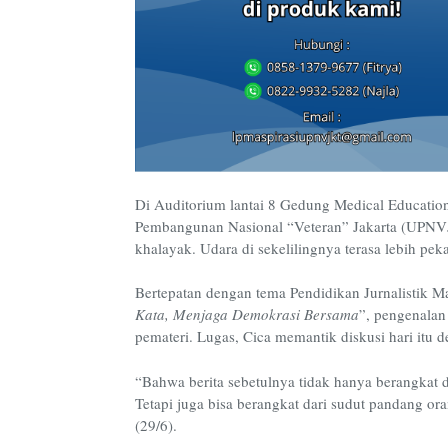
Di Auditorium lantai 8 Gedung Medical Educati
Pembangunan Nasional “Veteran” Jakarta (UPNVJ)
khalayak. Udara di sekelilingnya terasa lebih pek
Bertepatan dengan tema Pendidikan Jurnalistik 
Kata, Menjaga Demokrasi Bersama
”, pengenalan
pemateri.
Lugas, Cica memantik diskusi hari itu 
“Bahwa berita sebetulnya tidak hanya berangkat d
Tetapi juga bisa berangkat dari sudut pandang or
(29/6).