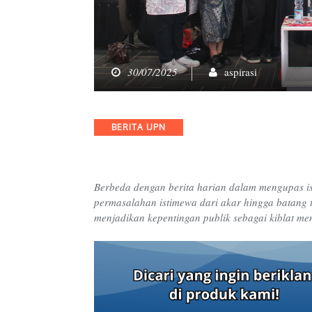
30/07/2025
aspirasi
Categories
BERITA UPN
Berbeda dengan berita harian dalam mengupas isu
permasalahan istimewa dari akar hingga batang 
menjadikan kepentingan publik sebagai kiblat me