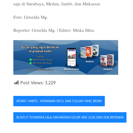
saja di Surabaya, Medan, Jambi, dan Makassar.
Foto: Griselda Mg.
Reporter: Griselda Mg. | Editor: Miska Ithra.
Post Views:
3.229
Navigasi
ATOMIC HABITS : KEBIASAAN KECIL DAN TUJUAN YANG BESAR
pos
BUNTUT TEWASNYA LALA, MAHASISWA GELAR AKSI LILIN DAN DOA BERSAMA