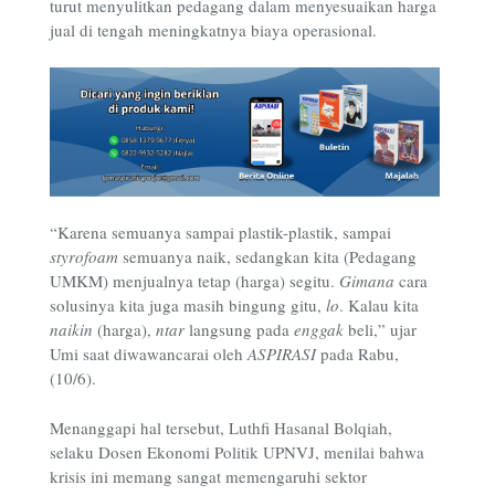
turut menyulitkan pedagang dalam menyesuaikan harga
jual di tengah meningkatnya biaya operasional.
“Karena semuanya sampai plastik-plastik, sampai
styrofoam
semuanya naik, sedangkan kita (Pedagang
UMKM) menjualnya tetap (harga) segitu.
Gimana
cara
solusinya kita juga masih bingung gitu,
lo
. Kalau kita
naikin
(harga),
ntar
langsung pada
enggak
beli,” ujar
Umi saat diwawancarai oleh
ASPIRASI
pada Rabu,
(10/6).
Menanggapi hal tersebut, Luthfi Hasanal Bolqiah,
selaku Dosen Ekonomi Politik UPNVJ, menilai bahwa
krisis ini memang sangat memengaruhi sektor