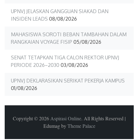
UPNVJ JELASKAN GANGGUAN SIAKAD DAN
INSIDEN LEADS
08/08/2026
MAHASISWA SOROTI BEBAN TAMBAHAN DALAM
RANGKAIAN VOYAGE FISIP
05/08/2026
SENAT TETAPKAN TIGA CALON REKTOR UPNVJ
PERIODE 2026–2030
03/08/2026
UPNVJ DEKLARASIKAN SERIKAT PEKERJA KAMPUS
01/08/2026
Copyright © 2026
Aspirasi Online
. All Rights Reserved
|
Edumag by
Theme Palace