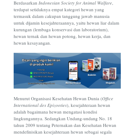
Berdasarkan
Indonesian Society for Animal Walfare
,
terdapat setidaknya empat kategori hewan yang
termasuk dalam cakupan tanggung jawab manusia
untuk dijamin kesejahteraannya, yaitu hewan liar dalam
kurungan (lembaga konservasi dan laboratorium),
hewan ternak dan hewan potong, hewan kerja, dan
hewan kesayangan.
Menurut Organisasi Kesehatan Hewan Dunia (
O
ffice
I
nternational des
E
pizooties
), kesejahteraan hewan
adalah bagaimana hewan mengatasi kondisi
lingkungannya. Sedangkan Undang-undang No. 18
tahun 2009 tentang Peternakan dan Kesehatan Hewan
mendefinisikan kesejahteraan hewan sebagai segala