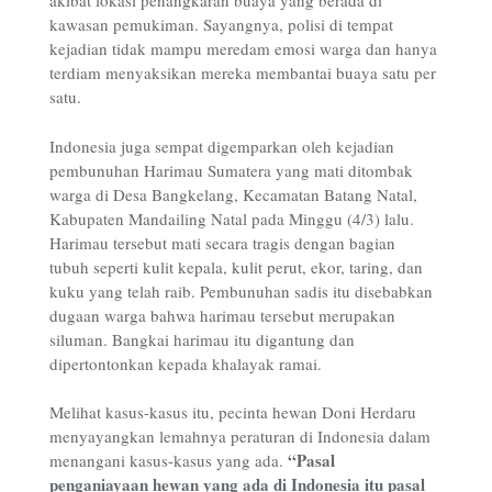
akibat lokasi penangkaran buaya yang berada di
kawasan pemukiman. Sayangnya, polisi di tempat
kejadian tidak mampu meredam emosi warga dan hanya
terdiam menyaksikan mereka membantai buaya satu per
satu.
Indonesia juga sempat digemparkan oleh kejadian
pembunuhan Harimau Sumatera yang mati ditombak
warga di Desa Bangkelang, Kecamatan Batang Natal,
Kabupaten Mandailing Natal pada Minggu (4/3) lalu.
Harimau tersebut mati secara tragis dengan bagian
tubuh seperti kulit kepala, kulit perut, ekor, taring, dan
kuku yang telah raib. Pembunuhan sadis itu disebabkan
dugaan warga bahwa harimau tersebut merupakan
siluman. Bangkai harimau itu digantung dan
dipertontonkan kepada khalayak ramai.
Melihat kasus-kasus itu, pecinta hewan Doni Herdaru
menyayangkan lemahnya peraturan di Indonesia dalam
“
P
asal
menangani kasus-kasus yang ada.
penganiayaan hewan yang ada di Indonesia itu pasal