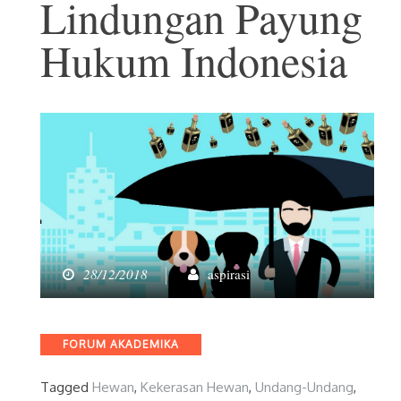
Lindungan Payung
Hukum Indonesia
28/12/2018
aspirasi
Categories
FORUM AKADEMIKA
Tagged
Hewan
,
Kekerasan Hewan
,
Undang-Undang
,