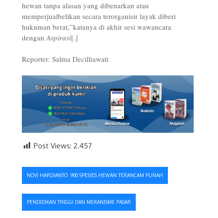
hewan tanpa alasan yang dibenarkan atau
memperjualbelikan secara terorganisir layak diberi
hukuman berat,”katanya di akhir sesi wawancara
dengan
Aspirasi
[.]
Reporter: Salma Decilliawati
Post Views:
2.457
Navigasi
NOVI HARDIANTO: 900 SPESIES HEWAN TERANCAM PUNAH
pos
PENDIDIKAN TINGGI DAN MEKANISME PASAR