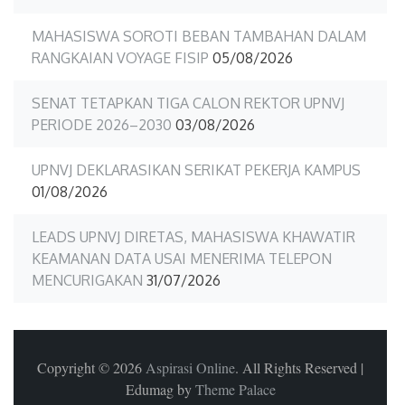
MAHASISWA SOROTI BEBAN TAMBAHAN DALAM
RANGKAIAN VOYAGE FISIP
05/08/2026
SENAT TETAPKAN TIGA CALON REKTOR UPNVJ
PERIODE 2026–2030
03/08/2026
UPNVJ DEKLARASIKAN SERIKAT PEKERJA KAMPUS
01/08/2026
LEADS UPNVJ DIRETAS, MAHASISWA KHAWATIR
KEAMANAN DATA USAI MENERIMA TELEPON
MENCURIGAKAN
31/07/2026
Copyright © 2026
Aspirasi Online
. All Rights Reserved
|
Edumag by
Theme Palace