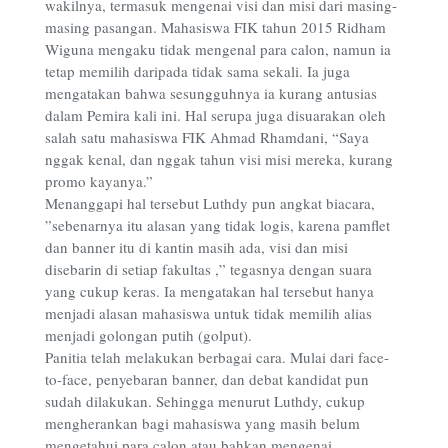
wakilnya, termasuk mengenai visi dan misi dari masing-
masing pasangan. Mahasiswa FIK tahun 2015 Ridham
Wiguna mengaku tidak mengenal para calon, namun ia
tetap memilih daripada tidak sama sekali. Ia juga
mengatakan bahwa sesungguhnya ia kurang antusias
dalam Pemira kali ini. Hal serupa juga disuarakan oleh
salah satu mahasiswa FIK Ahmad Rhamdani, “Saya
nggak kenal, dan nggak tahun visi misi mereka, kurang
promo kayanya.”
Menanggapi hal tersebut Luthdy pun angkat biacara,
”sebenarnya itu alasan yang tidak logis, karena pamflet
dan banner itu di kantin masih ada, visi dan misi
disebarin di setiap fakultas ,” tegasnya dengan suara
yang cukup keras. Ia mengatakan hal tersebut hanya
menjadi alasan mahasiswa untuk tidak memilih alias
menjadi golongan putih (golput).
Panitia telah melakukan berbagai cara. Mulai dari face-
to-face, penyebaran banner, dan debat kandidat pun
sudah dilakukan. Sehingga menurut Luthdy, cukup
mengherankan bagi mahasiswa yang masih belum
mengetahui para calon atau bahkan mengenai