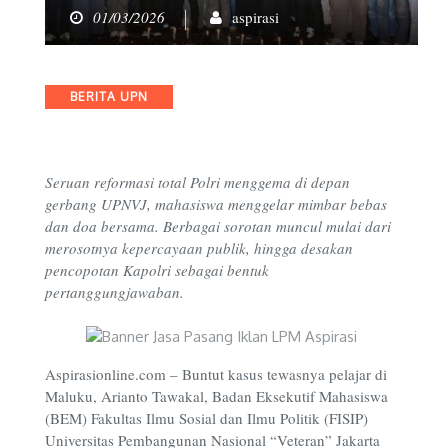
01/03/2026
aspirasi
Categories
BERITA UPN
Seruan reformasi total Polri menggema di depan
gerbang UPNVJ, mahasiswa menggelar mimbar bebas
dan doa bersama. Berbagai sorotan muncul mulai dari
merosotnya kepercayaan publik, hingga desakan
pencopotan Kapolri sebagai bentuk
pertanggungjawaban.
Aspirasionline.com –
Buntut kasus tewasnya pelajar di
Maluku, Arianto Tawakal, Badan Eksekutif Mahasiswa
(BEM) Fakultas Ilmu Sosial dan Ilmu Politik (FISIP)
Universitas Pembangunan Nasional “Veteran” Jakarta