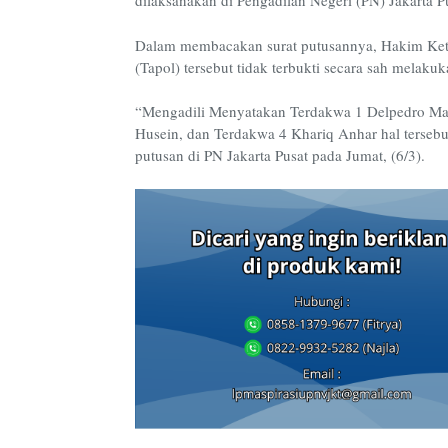
dilaksanakan di Pengadilan Negeri (PN) Jakarta Pu
Dalam membacakan surat putusannya, Hakim Ketu
(Tapol) tersebut tidak terbukti secara sah melaku
“Mengadili Menyatakan Terdakwa 1 Delpedro Mar
Husein, dan Terdakwa 4 Khariq Anhar hal tersebut
putusan di PN Jakarta Pusat pada Jumat, (6/3).