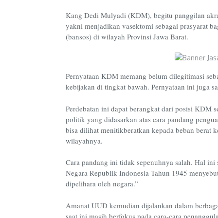
Kang Dedi Mulyadi (KDM), begitu panggilan ak
yakni menjadikan vasektomi sebagai prasyarat ba
(bansos) di wilayah Provinsi Jawa Barat.
Pernyataan KDM memang belum dilegitimasi seba
kebijakan di tingkat bawah. Pernyataan ini juga 
Perdebatan ini dapat berangkat dari posisi KDM 
politik yang didasarkan atas cara pandang pengua
bisa dilihat menitikberatkan kepada beban berat 
wilayahnya.
Cara pandang ini tidak sepenuhnya salah. Hal in
Negara Republik Indonesia Tahun 1945 menyebut s
dipelihara oleh negara.”
Amanat UUD kemudian dijalankan dalam berbagai
saat ini masih berfokus pada cara-cara penanggu