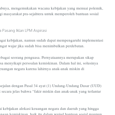
rabnya, mengemukakan wacana kebijakan yang menuai polemik,
gi masyarakat pra-sejahtera untuk memperoleh bantuan sosial
gai kebijakan, namun sudah dapat mempengaruhi implementasi
sangat wajar jika sudah bisa menimbulkan perdebatan.
sebagai seorang penguasa. Pernyataannya merupakan sikap
sa menyikapi persoalan kemiskinan. Dalam hal ini, solusinya
keuangan negara karena lahirnya anak-anak miskin di
i sejalan dengan Pasal 34 ayat (1) Undang-Undang Dasar (UUD)
ecara jelas bahwa “fakir miskin dan anak-anak yang terlantar
 kebijakan alokasi keuangan negara dan daerah yang hingga
langan kemiskinan, baik itu dalam wujud bantuan sosial maupun