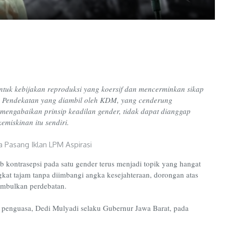
tuk kebijakan reproduksi yang koersif dan mencerminkan sikap
 Pendekatan yang diambil oleh KDM, yang cenderung
engabaikan prinsip keadilan gender, tidak dapat dianggap
kemiskinan itu sendiri.
kontrasepsi pada satu gender terus menjadi topik yang hangat
kat tajam tanpa diimbangi angka kesejahteraan, dorongan atas
nimbulkan perdebatan.
g penguasa, Dedi Mulyadi selaku Gubernur Jawa Barat, pada
.