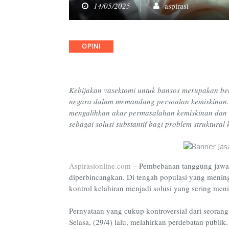
14/05/2025
aspirasi
Categories
OPINI
Kebijakan vasektomi untuk bansos merupakan ben
negara dalam memandang persoalan kemiskinan.
mengalihkan akar permasalahan kemiskinan dan m
sebagai solusi substantif bagi problem struktural 
Aspirasionline.com
– Pembebanan tanggung jawab 
diperbincangkan. Di tengah populasi yang mening
kontrol kelahiran menjadi solusi yang sering me
Pernyataan yang cukup kontroversial dari seoran
Selasa, (29/4) lalu, melahirkan perdebatan publik