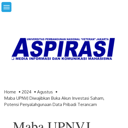
Skip
to
content
Home
2024
Agustus
Maba UPNVJ Diwajibkan Buka Akun Investasi Saham,
Potensi Penyalahgunaan Data Pribadi Terancam
Maba UPNVJ