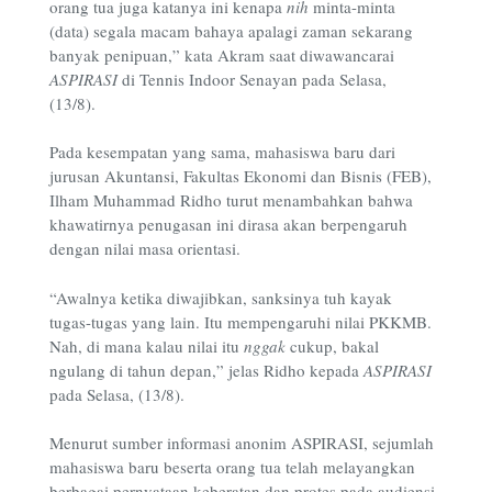
orang tua juga katanya ini kenapa
nih
minta-minta
(data) segala macam bahaya apalagi zaman sekarang
banyak penipuan,” kata Akram saat diwawancarai
ASPIRASI
di Tennis Indoor Senayan pada Selasa,
(13/8).
Pada kesempatan yang sama, mahasiswa baru dari
jurusan Akuntansi, Fakultas Ekonomi dan Bisnis (FEB),
Ilham Muhammad Ridho turut menambahkan bahwa
khawatirnya penugasan ini dirasa akan berpengaruh
dengan nilai masa orientasi.
“Awalnya ketika diwajibkan, sanksinya tuh kayak
tugas-tugas yang lain. Itu mempengaruhi nilai PKKMB.
Nah, di mana kalau nilai itu
nggak
cukup, bakal
ngulang di tahun depan,” jelas Ridho kepada
ASPIRASI
pada Selasa, (13/8).
Menurut sumber informasi anonim ASPIRASI, sejumlah
mahasiswa baru beserta orang tua telah melayangkan
berbagai pernyataan keberatan dan protes pada audiensi