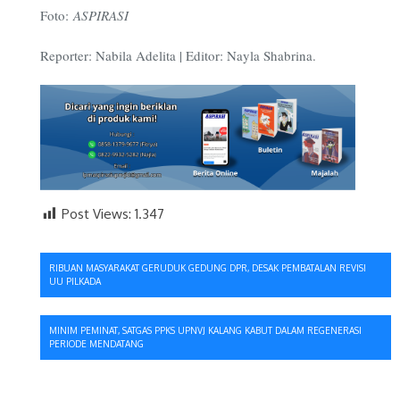
Foto:
ASPIRASI
Reporter: Nabila Adelita | Editor: Nayla Shabrina.
Post Views:
1.347
Navigasi
RIBUAN MASYARAKAT GERUDUK GEDUNG DPR, DESAK PEMBATALAN REVISI
UU PILKADA
pos
MINIM PEMINAT, SATGAS PPKS UPNVJ KALANG KABUT DALAM REGENERASI
PERIODE MENDATANG