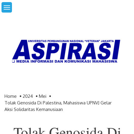
Skip
to
content
Home
2024
Mei
Tolak Genosida Di Palestina, Mahasiswa UPNVJ Gelar
Aksi Solidaritas Kemanusiaan
Tolak Genosida Di