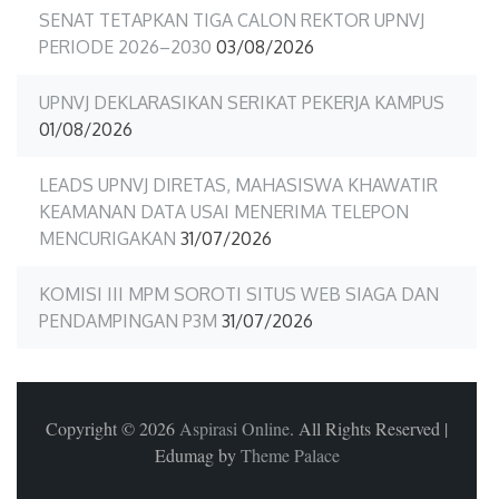
SENAT TETAPKAN TIGA CALON REKTOR UPNVJ
PERIODE 2026–2030
03/08/2026
UPNVJ DEKLARASIKAN SERIKAT PEKERJA KAMPUS
01/08/2026
LEADS UPNVJ DIRETAS, MAHASISWA KHAWATIR
KEAMANAN DATA USAI MENERIMA TELEPON
MENCURIGAKAN
31/07/2026
KOMISI III MPM SOROTI SITUS WEB SIAGA DAN
PENDAMPINGAN P3M
31/07/2026
Copyright © 2026
Aspirasi Online
. All Rights Reserved
|
Edumag by
Theme Palace