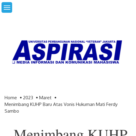
Skip
to
content
Home
2023
Maret
Menimbang KUHP Baru Atas Vonis Hukuman Mati Ferdy
Sambo
Menimbang KUHP