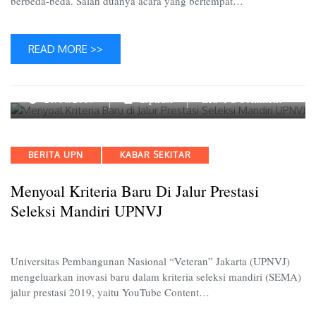
berbeda-beda. Salah duanya acara yang bertempat…
READ MORE >>
on
20/06/2019
aspirasi
Leave a Comment
Menyoa
Kriteria
Baru
Categories
BERITA UPN
KABAR SEKITAR
di
Jalur
Menyoal Kriteria Baru Di Jalur Prestasi
Prestasi
Seleksi
Seleksi Mandiri UPNVJ
Mandiri
UPNVJ
Universitas Pembangunan Nasional “Veteran” Jakarta (UPNVJ)
mengeluarkan inovasi baru dalam kriteria seleksi mandiri (SEMA)
jalur prestasi 2019, yaitu YouTube Content…