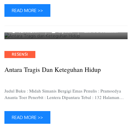
READ MORE >>
on
12/06/2019
aspirasi
Leave a Comment
Antara
Tragis
dan
Categories
RESENSI
Ketegu
Hidup
Antara Tragis Dan Keteguhan Hidup
Judul Buku : Midah Simanis Bergigi Emas Penulis : Pramoedya
Ananta Toer Penerbit : Lentera Dipantara Tebal : 132 Halaman…
READ MORE >>