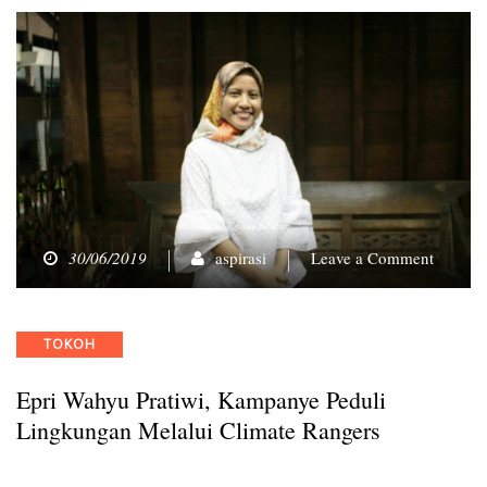
on
30/06/2019
aspirasi
Leave a Comment
Epri
Wahyu
Pratiwi,
Categories
TOKOH
Kampa
Peduli
Epri Wahyu Pratiwi, Kampanye Peduli
Lingku
Melalui
Lingkungan Melalui Climate Rangers
Climate
Ranger