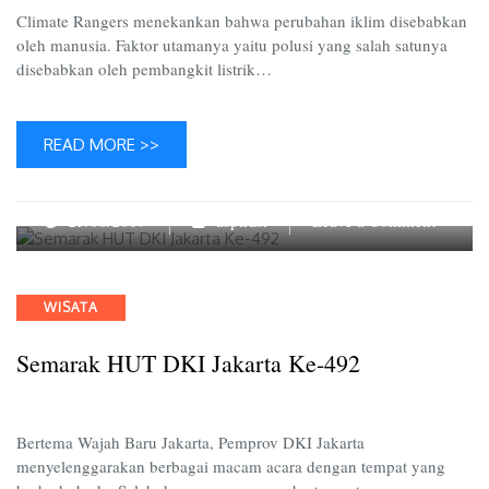
Climate Rangers menekankan bahwa perubahan iklim disebabkan
oleh manusia. Faktor utamanya yaitu polusi yang salah satunya
disebabkan oleh pembangkit listrik…
READ MORE >>
on
25/06/2019
aspirasi
Leave a Comment
Semara
HUT
DKI
Categories
WISATA
Jakarta
Ke-
Semarak HUT DKI Jakarta Ke-492
492
Bertema Wajah Baru Jakarta, Pemprov DKI Jakarta
menyelenggarakan berbagai macam acara dengan tempat yang