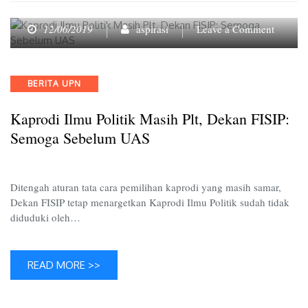
on
12/06/2019
aspirasi
Leave a Comment
Kaprod
Ilmu
Politik
Categories
BERITA UPN
Masih
Plt,
Kaprodi Ilmu Politik Masih Plt, Dekan FISIP:
Dekan
FISIP:
Semoga Sebelum UAS
Semoga
Sebelu
UAS
Ditengah aturan tata cara pemilihan kaprodi yang masih samar,
Dekan FISIP tetap menargetkan Kaprodi Ilmu Politik sudah tidak
diduduki oleh…
READ MORE >>