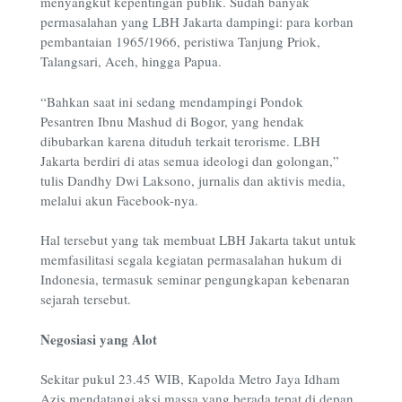
menyangkut kepentingan publik. Sudah banyak
permasalahan yang LBH Jakarta dampingi: para korban
pembantaian 1965/1966, peristiwa Tanjung Priok,
Talangsari, Aceh, hingga Papua.
“Bahkan saat ini sedang mendampingi Pondok
Pesantren Ibnu Mashud di Bogor, yang hendak
dibubarkan karena dituduh terkait terorisme. LBH
Jakarta berdiri di atas semua ideologi dan golongan,”
tulis Dandhy Dwi Laksono, jurnalis dan aktivis media,
melalui akun Facebook-nya.
Hal tersebut yang tak membuat LBH Jakarta takut untuk
memfasilitasi segala kegiatan permasalahan hukum di
Indonesia, termasuk seminar pengungkapan kebenaran
sejarah tersebut.
Negosiasi yang Alot
Sekitar pukul 23.45 WIB, Kapolda Metro Jaya Idham
Azis mendatangi aksi massa yang berada tepat di depan