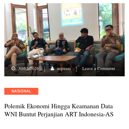
on
30/05/2026
aspirasi
Leave a Comment
Polemi
Ekonom
hingga
Categories
NASIONAL
Keama
Data
Polemik Ekonomi Hingga Keamanan Data
WNI
Buntut
WNI Buntut Perjanjian ART Indonesia-AS
Perjanji
ART