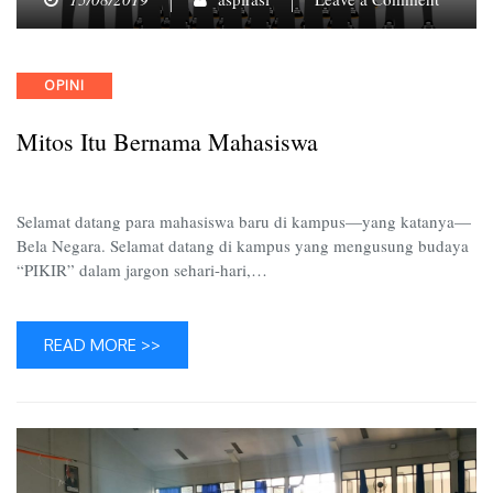
Mitos
itu
Bernam
Categories
OPINI
Mahasi
Mitos Itu Bernama Mahasiswa
Selamat datang para mahasiswa baru di kampus—yang katanya—
Bela Negara. Selamat datang di kampus yang mengusung budaya
“PIKIR” dalam jargon sehari-hari,…
READ MORE >>