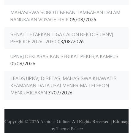
MAHASISWA SOROTI BEBAN TAMBAHAN DALAM
RANGKAIAN VOYAGE FISIP
05/08/2026
SENAT TETAPKAN TIGA CALON REKTOR UPNVJ
PERIODE 2026–2030
03/08/2026
UPNVJ DEKLARASIKAN SERIKAT PEKERJA KAMPUS
01/08/2026
LEADS UPNVJ DIRETAS, MAHASISWA KHAWATIR
KEAMANAN DATA USAI MENERIMA TELEPON
MENCURIGAKAN
31/07/2026
Copyright © 2026
Aspirasi Online
. All Rights Reserved
|
Edumag
by
Theme Palace