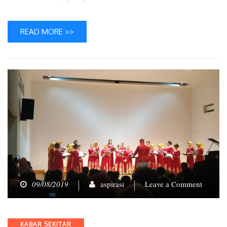
READ MORE >>
on
09/08/2019
aspirasi
Leave a Comment
Gelar
Konser
Ketiga,
Categories
KABAR SEKITAR