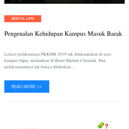
Pengen
Kehidu
Kampu
Categories
BERITA UPN
Masuk
Barak
Pengenalan Kehidupan Kampus Masuk Barak
Lokasi pelaksanaan PKKMB 2019 tak dilaksanakan di area
kampus hijau, melainkan di Bumi Marinir Cilandak. Pun
pelaksanaannya tak hanya dilakukan…
READ MORE >>