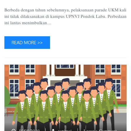
Berbeda dengan tahun sebelumnya, pelaksanaan parade UKM kali
ini tidak dilaksanakan di kampus UPNVJ Pondok Labu. Perbedaan
ini lantas menimbulkan…
READ MORE >>
on
15/08/2019
aspirasi
Leave a Comment