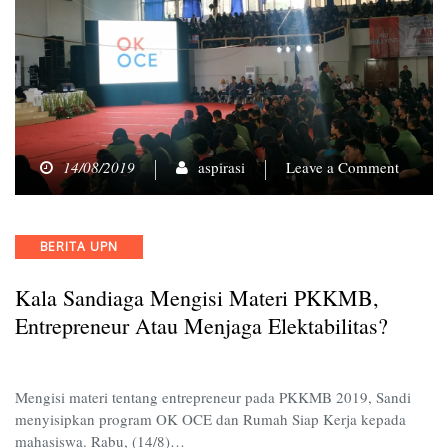
on
14/08/2019
aspirasi
Leave a Comment
Kala
Sandiag
Mengisi
Categories
BERITA UPN
Materi
PKKMB
Kala Sandiaga Mengisi Materi PKKMB,
Entrepr
atau
Entrepreneur Atau Menjaga Elektabilitas?
Menjag
Elektabi
Mengisi materi tentang entrepreneur pada PKKMB 2019, Sandi
menyisipkan program OK OCE dan Rumah Siap Kerja kepada
mahasiswa. Rabu, (14/8)…