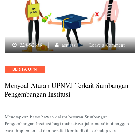
on
22/08/2019
aspirasi
Leave a Comment
Menyoa
Aturan
UPNVJ
Categories
BERITA UPN
Terkait
Sumban
Menyoal Aturan UPNVJ Terkait Sumbangan
Pengem
Institusi
Pengembangan Institusi
Menetapkan batas bawah dalam besaran Sumbangan
Pengembangan Institusi bagi mahasiswa jalur mandiri dianggap
cacat implementasi dan bersifat kontradiktif terhadap surat…