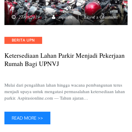
on
21/08/2019
aspirasi
Leave a Comment
Keterse
Lahan
Parkir
Categories
BERITA UPN
Menjad
Pekerja
Ketersediaan Lahan Parkir Menjadi Pekerjaan
Rumah
Bagi
Rumah Bagi UPNVJ
UPNVJ
Mulai dari pengalihan lahan hingga wacana pembangunan terus
menjadi upaya untuk mengatasi permasalahan ketersediaan lahan
parkir. Aspirasionline.com — Tahun ajaran…
READ MORE >>