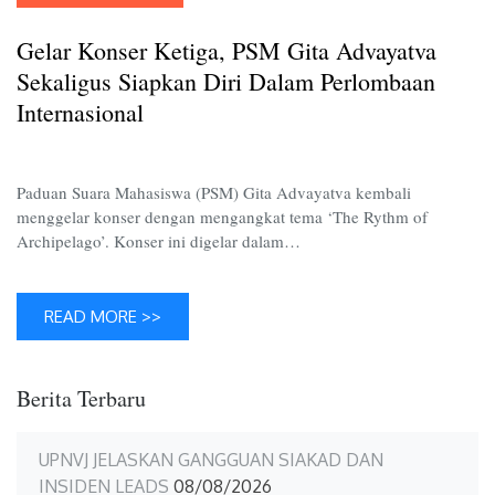
PSM
Gita
Gelar Konser Ketiga, PSM Gita Advayatva
Advaya
Sekalig
Sekaligus Siapkan Diri Dalam Perlombaan
Siapkan
Internasional
Diri
Dalam
Perlom
Paduan Suara Mahasiswa (PSM) Gita Advayatva kembali
Internas
menggelar konser dengan mengangkat tema ‘The Rythm of
Archipelago’. Konser ini digelar dalam…
READ MORE >>
Berita Terbaru
UPNVJ JELASKAN GANGGUAN SIAKAD DAN
INSIDEN LEADS
08/08/2026