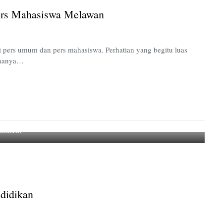
Mahasiswa
ers Mahasiswa Melawan
Melawan
i pers umum dan pers mahasiswa. Perhatian yang begitu luas
 hanya…
on
omment
Ketika
Bullying
Memasuki
Ranah
Pendidikan
didikan