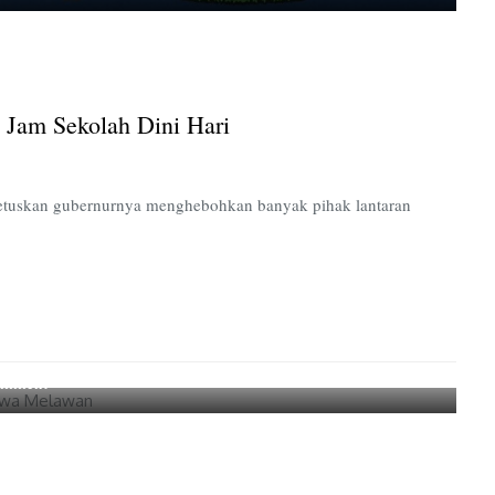
Menyoal
Korelasi
Antara
Prestasi
dan
 Jam Sekolah Dini Hari
Jam
Sekolah
Dini
Hari
cetuskan gubernurnya menghebohkan banyak pihak lantaran
on
omment
Pendidikan
Mulai
Diperdagangkan,
Pers