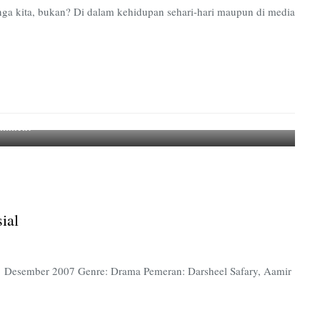
elinga kita, bukan? Di dalam kehidupan sehari-hari maupun di media
on
omment
Perbedaan
Membuat
Setiap
Anak
Spesial
ial
: 21 Desember 2007 Genre: Drama Pemeran: Darsheel Safary, Aamir