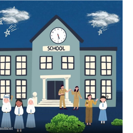
on
omment