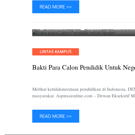
READ MORE >>
23/12/2017
aspirasi
Leave a C
Categories
LINTAS KAMPUS
Bakti Para Calon Pendidik Untuk Neg
Melihat ketidakmerataan pendidikan di Indonesia, D
masyarakat. Aspirasionline.com – Dewan Eksekutif 
READ MORE >>