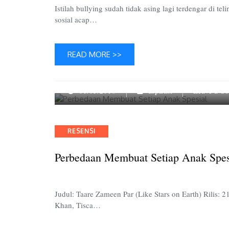
Istilah bullying sudah tidak asing lagi terdengar di t
sosial acap…
READ MORE >>
01/03/2018
aspirasi
Leave a C
Categories
RESENSI
Perbedaan Membuat Setiap Anak Spes
Judul: Taare Zameen Par (Like Stars on Earth) Rilis
Khan, Tisca…