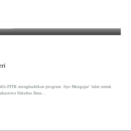
on
omment
Bakti
para
Calon
Pendidik
untuk
eri
Negeri
EMA-FITK menghadirkan program ‘Ayo Mengajar’ lahir untuk
Mahasiswa Fakultas Ilmu…