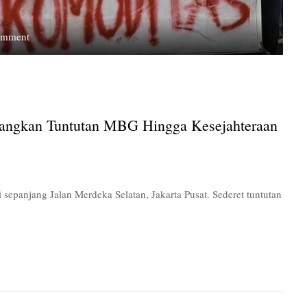
on
omment
Aksi
Hardiknas
2026,
Mahasiswa
Layangkan
yangkan Tuntutan MBG Hingga Kesejahteraan
Tuntutan
MBG
hingga
Kesejahteraan
Guru
 sepanjang Jalan Merdeka Selatan, Jakarta Pusat. Sederet tuntutan
Honorer