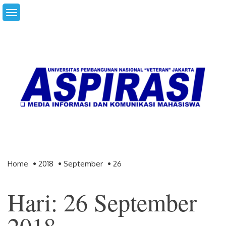
Skip
to
content
Home
2018
September
26
Hari: 26 September
2018