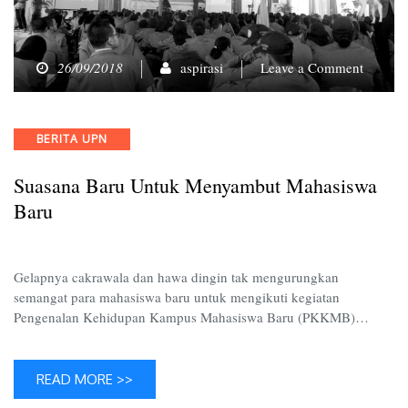
on
26/09/2018
aspirasi
Leave a Comment
Suasan
Baru
Untuk
Categories
BERITA UPN
Menyam
Mahasi
Suasana Baru Untuk Menyambut Mahasiswa
Baru
Baru
Gelapnya cakrawala dan hawa dingin tak mengurungkan
semangat para mahasiswa baru untuk mengikuti kegiatan
Pengenalan Kehidupan Kampus Mahasiswa Baru (PKKMB)…
READ MORE >>