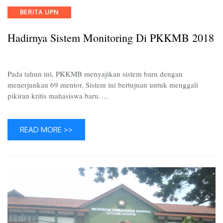
Monitor
Categories
BERITA UPN
di
PKKM
Hadirnya Sistem Monitoring Di PKKMB 2018
2018
Pada tahun ini, PKKMB menyajikan sistem baru dengan
menerjunkan 69 mentor. Sistem ini bertujuan untuk menggali
pikiran kritis mahasiswa baru….
READ MORE >>