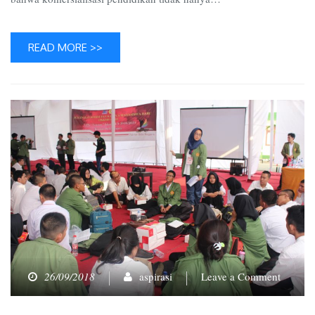
READ MORE >>
on
26/09/2018
aspirasi
Leave a Comment
Hadirn
Sistem