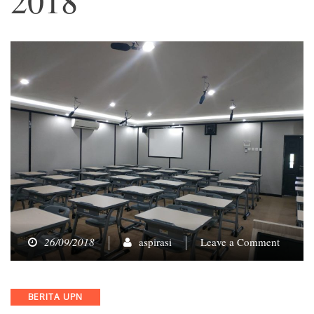
on
26/09/2018
aspirasi
Leave a Comment
Kampu
Hijau
Bersiap
Categories
BERITA UPN
Sambut