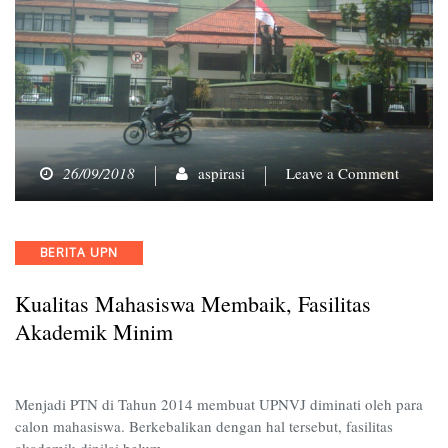
on
26/09/2018
aspirasi
Leave a Comment
Kualita
Mahasi
Membai
Categories
BERITA UPN
Fasilitas
Akadem
Kualitas Mahasiswa Membaik, Fasilitas
Minim
Akademik Minim
Menjadi PTN di Tahun 2014 membuat UPNVJ diminati oleh para
calon mahasiswa. Berkebalikan dengan hal tersebut, fasilitas
akademik dinilai belum…