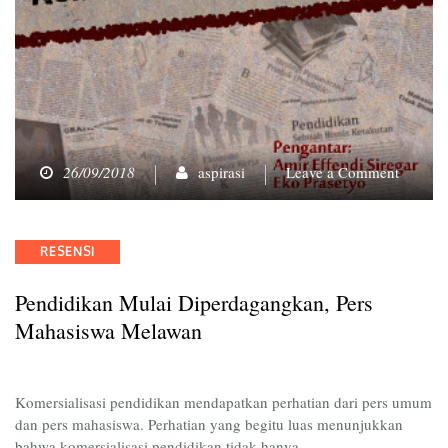
on
26/09/2018
aspirasi
Leave a Comment
Pendidi
Mulai
Diperd
Categories
RESENSI
Pers
Mahasi
Pendidikan Mulai Diperdagangkan, Pers
Melawa
Mahasiswa Melawan
Komersialisasi pendidikan mendapatkan perhatian dari pers umum
dan pers mahasiswa. Perhatian yang begitu luas menunjukkan
bahwa komersialisasi pendidikan tidak hanya…