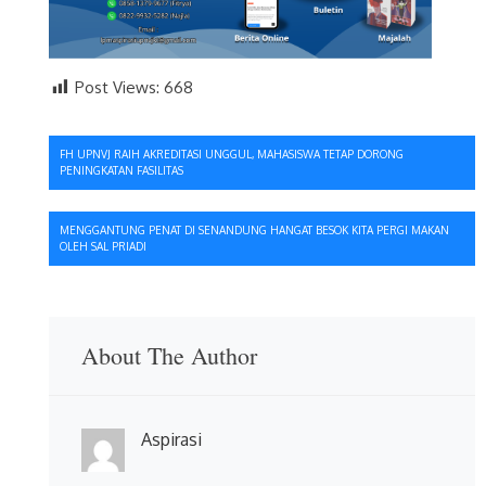
Post Views:
668
Navigasi
FH UPNVJ RAIH AKREDITASI UNGGUL, MAHASISWA TETAP DORONG
PENINGKATAN FASILITAS
pos
MENGGANTUNG PENAT DI SENANDUNG HANGAT BESOK KITA PERGI MAKAN
OLEH SAL PRIADI
About The Author
Aspirasi