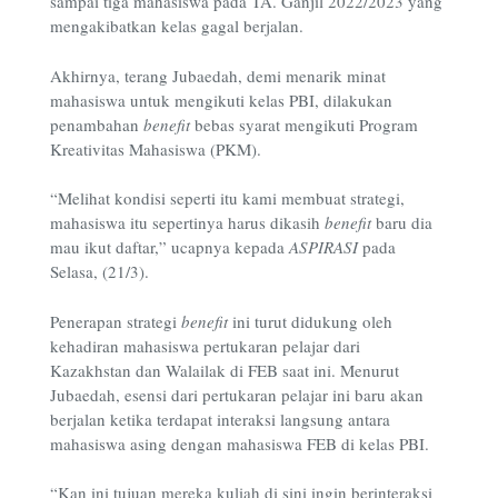
sampai tiga mahasiswa pada TA. Ganjil 2022/2023 yang
mengakibatkan kelas gagal berjalan.
Akhirnya, terang Jubaedah, demi menarik minat
mahasiswa untuk mengikuti kelas PBI, dilakukan
penambahan
benefit
bebas syarat mengikuti Program
Kreativitas Mahasiswa (PKM).
“Melihat kondisi seperti itu kami membuat strategi,
mahasiswa itu sepertinya harus dikasih
benefit
baru dia
mau ikut daftar,” ucapnya kepada
ASPIRASI
pada
Selasa, (21/3).
Penerapan strategi
benefit
ini turut didukung oleh
kehadiran mahasiswa pertukaran pelajar dari
Kazakhstan dan Walailak di FEB saat ini. Menurut
Jubaedah, esensi dari pertukaran pelajar ini baru akan
berjalan ketika terdapat interaksi langsung antara
mahasiswa asing dengan mahasiswa FEB di kelas PBI.
“Kan ini tujuan mereka kuliah di sini ingin berinteraksi