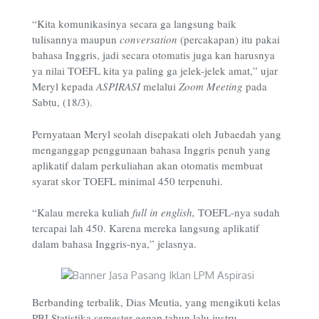
“Kita komunikasinya secara ga langsung baik
tulisannya maupun
conversation
(percakapan) itu pakai
bahasa Inggris, jadi secara otomatis juga kan harusnya
ya nilai TOEFL kita ya paling ga jelek-jelek amat,” ujar
Meryl kepada
ASPIRASI
melalui
Zoom Meeting
pada
Sabtu, (18/3).
Pernyataan Meryl seolah disepakati oleh Jubaedah yang
menganggap penggunaan bahasa Inggris penuh yang
aplikatif dalam perkuliahan akan otomatis membuat
syarat skor TOEFL minimal 450 terpenuhi.
“Kalau mereka kuliah
full in english,
TOEFL-nya sudah
tercapai lah 450. Karena mereka langsung aplikatif
dalam bahasa Inggris-nya,” jelasnya.
Berbanding terbalik, Dias Meutia, yang mengikuti kelas
PBI Statistika semester genap tahun lalu justru