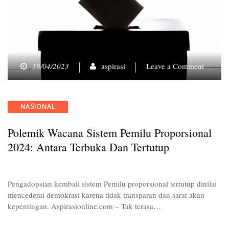
on
18/04/2023
aspirasi
Leave a Comment
Polemi
Wacana
Sistem
Categories
NASIONAL
Pemilu
Propors
Polemik Wacana Sistem Pemilu Proporsional
2024:
Antara
2024: Antara Terbuka Dan Tertutup
Terbuk
dan
Tertutu
Pengadopsian kembali sistem Pemilu proporsional tertutup dinilai
mencederai demokrasi karena tidak transparan dan sarat akan
kepentingan. Aspirasionline.com – Tak terasa…