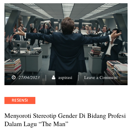
on
27/04/2023
aspirasi
Leave a Comment
Menyoro
Stereoti
Gender
Categories
RESENSI
di
Bidang
Menyoroti Stereotip Gender Di Bidang Profesi
Profesi
dalam
Dalam Lagu “The Man”
Lagu