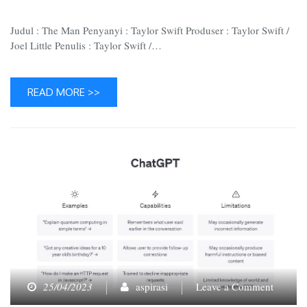
“The
Man”
Judul : The Man Penyanyi : Taylor Swift Produser : Taylor Swift /
Joel Little Penulis : Taylor Swift /…
READ MORE >>
on
25/04/2023
aspirasi
Leave a Comment
Pro