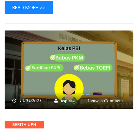
READ MORE >>
on
13/04/2023
aspirasi
Leave a Comment
Kontra
Mahasi
di
Categories
BERITA UPN
Balik
Ragam