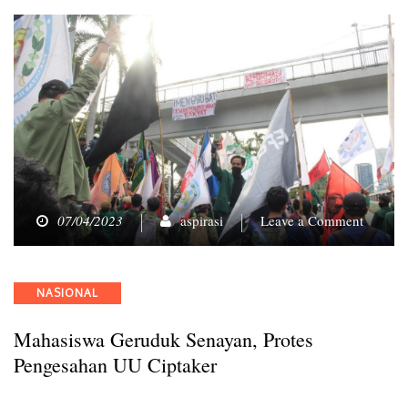
on
07/04/2023
aspirasi
Leave a Comment
Mahasi
Gerudu
Senayan
Categories
NASIONAL
Protes
Penges
Mahasiswa Geruduk Senayan, Protes
UU
Ciptake
Pengesahan UU Ciptaker