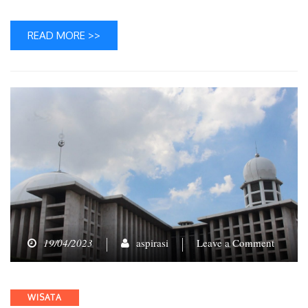
READ MORE >>
on
19/04/2023
aspirasi
Leave a Comment
Mencar
Nilai
Historis
Categories
WISATA
dan