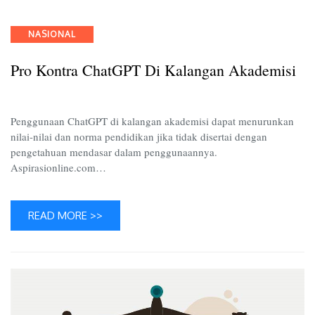
Kontra
ChatGP
Categories
NASIONAL
di
Kalang
Pro Kontra ChatGPT Di Kalangan Akademisi
Akadem
Penggunaan ChatGPT di kalangan akademisi dapat menurunkan
nilai-nilai dan norma pendidikan jika tidak disertai dengan
pengetahuan mendasar dalam penggunaannya.
Aspirasionline.com…
READ MORE >>