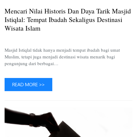
Daya
Mencari Nilai Historis Dan Daya Tarik Masjid
Tarik
Masjid
Istiqlal: Tempat Ibadah Sekaligus Destinasi
Istiqlal:
Wisata Islam
Tempat
Ibadah
Sekalig
Masjid Istiqlal tidak hanya menjadi tempat ibadah bagi umat
Destina
Muslim, tetapi juga menjadi destinasi wisata menarik bagi
Wisata
pengunjung dari berbagai…
Islam
READ MORE >>