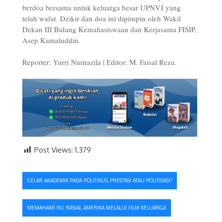
berdoa bersama untuk keluarga besar UPNVJ yang
telah wafat. Dzikir dan doa ini dipimpin oleh Wakil
Dekan III Bidang Kemahasiswaan dan Kerjasama FISIP,
Asep Kamaluddin.
Reporter: Yurri Nurnazila | Editor: M. Faisal Reza.
Post Views:
1.379
Navigasi
GELAR AKADEMIK PADA POLITIKUS, PRESTASI ATAU POLITISASI?
pos
MEMAHAMI ISU RASIAL AMERIKA MELALUI FILM KELUARGA