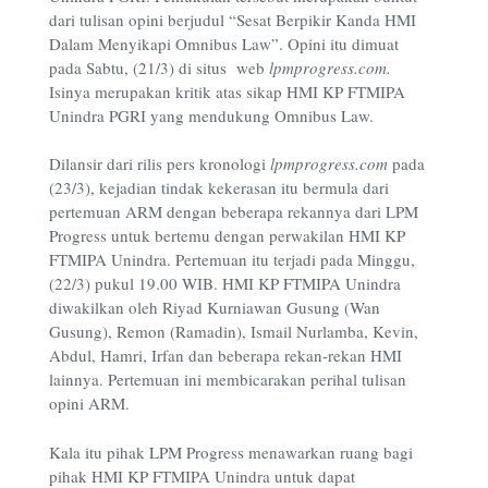
dari tulisan opini berjudul “Sesat Berpikir Kanda HMI
Dalam Menyikapi Omnibus Law”. Opini itu dimuat
pada Sabtu, (21/3) di situs web
lpmprogress.com
.
Isinya merupakan kritik atas sikap HMI KP FTMIPA
Unindra PGRI yang mendukung Omnibus Law.
Dilansir dari rilis pers kronologi
lpmprogress.com
pada
(23/3), kejadian tindak kekerasan itu bermula dari
pertemuan ARM dengan beberapa rekannya dari LPM
Progress untuk bertemu dengan perwakilan HMI KP
FTMIPA Unindra. Pertemuan itu terjadi pada Minggu,
(22/3) pukul 19.00 WIB. HMI KP FTMIPA Unindra
diwakilkan oleh Riyad Kurniawan Gusung (Wan
Gusung), Remon (Ramadin), Ismail Nurlamba, Kevin,
Abdul, Hamri, Irfan dan beberapa rekan-rekan HMI
lainnya. Pertemuan ini membicarakan perihal tulisan
opini ARM.
Kala itu pihak LPM Progress menawarkan ruang bagi
pihak HMI KP FTMIPA Unindra untuk dapat