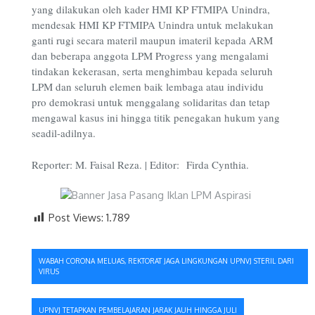
yang dilakukan oleh kader HMI KP FTMIPA Unindra,
mendesak HMI KP FTMIPA Unindra untuk melakukan
ganti rugi secara materil maupun imateril kepada ARM
dan beberapa anggota LPM Progress yang mengalami
tindakan kekerasan, serta menghimbau kepada seluruh
LPM dan seluruh elemen baik lembaga atau individu
pro demokrasi untuk menggalang solidaritas dan tetap
mengawal kasus ini hingga titik penegakan hukum yang
seadil-adilnya.
Reporter: M. Faisal Reza. | Editor: Firda Cynthia.
Post Views:
1.789
Navigasi
WABAH CORONA MELUAS, REKTORAT JAGA LINGKUNGAN UPNVJ STERIL DARI
VIRUS
pos
UPNVJ TETAPKAN PEMBELAJARAN JARAK JAUH HINGGA JULI