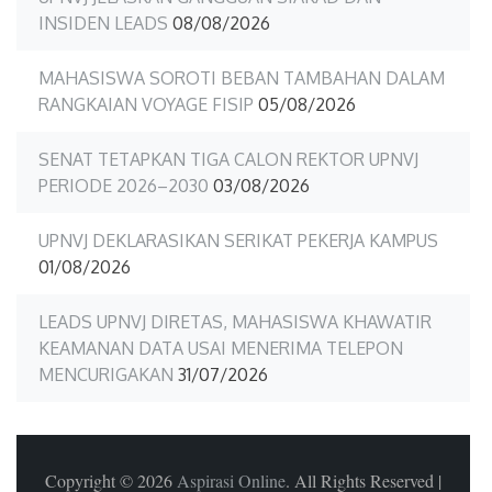
INSIDEN LEADS
08/08/2026
MAHASISWA SOROTI BEBAN TAMBAHAN DALAM
RANGKAIAN VOYAGE FISIP
05/08/2026
SENAT TETAPKAN TIGA CALON REKTOR UPNVJ
PERIODE 2026–2030
03/08/2026
UPNVJ DEKLARASIKAN SERIKAT PEKERJA KAMPUS
01/08/2026
LEADS UPNVJ DIRETAS, MAHASISWA KHAWATIR
KEAMANAN DATA USAI MENERIMA TELEPON
MENCURIGAKAN
31/07/2026
Copyright © 2026
Aspirasi Online
. All Rights Reserved
|