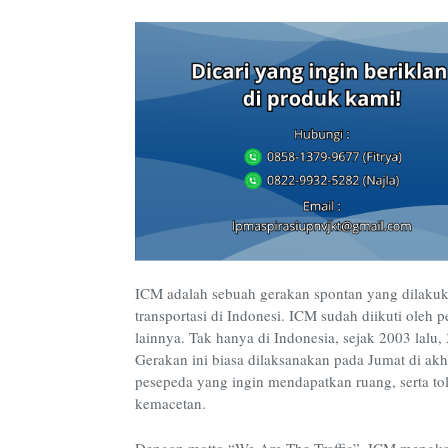
ICM adalah sebuah gerakan spontan yang dilakuk
transportasi di Indonesi. ICM sudah diikuti oleh p
lainnya. Tak hanya di Indonesia, sejak 2003 lalu,
Gerakan ini biasa dilaksanakan pada Jumat di akhi
pesepeda yang ingin mendapatkan ruang, serta tole
kemacetan.
Dengan motto “We Are The Traffic”, ICM mengka