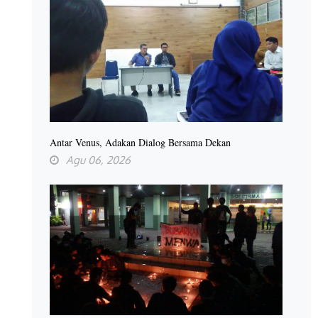
Antar Venus, Adakan Dialog Bersama Dekan
Agu 06, 2026