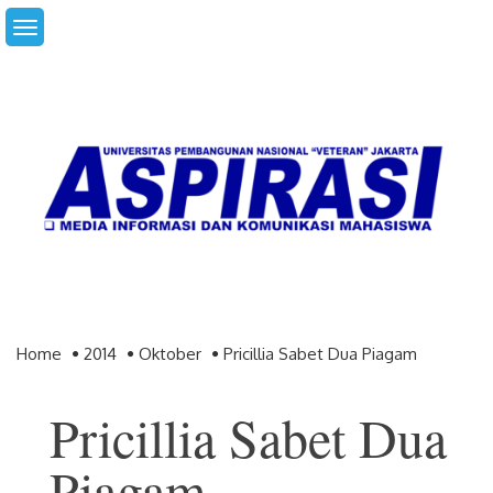
Skip
to
content
Home
2014
Oktober
Pricillia Sabet Dua Piagam
Pricillia Sabet Dua
Piagam