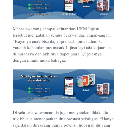
Mahasiswi yang sempat keluar dari UKM Jujitsu
tersebut mengatakan semua berawal dari angan-angan.
“Kayanya enak bisa dapet prestasi non akademik,
yaudah kebetulan pas masuk Jujitsu lagi ada kejuaraan
di Surabaya dan akhirnya dapet juara 3,” jelasnya
dengan mimik muka bahagia.
Di sela-sela wawancara ia juga menyatakan tidak ada
trik khusus mendapatkan dua prestasi sekaligus. “Hanya
saja dalam diri orang punya potensi, hobi nah itu yang