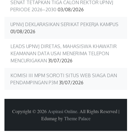
SENAT TETAPKAN TIGA CALON REKTOR UPNVJ
PERIODE 2026–2030
03/08/2026
UPNVJ DEKLARASIKAN SERIKAT PEKERJA KAMPUS
01/08/2026
LEADS UPNVJ DIRETAS, MAHASISWA KHAWATIR
KEAMANAN DATA USAI MENERIMA TELEPON
MENCURIGAKAN
31/07/2026
KOMISI III MPM SOROTI SITUS WEB SIAGA DAN
PENDAMPINGAN P3M
31/07/2026
Copyright © 2026
Aspirasi Online
. All Rights Reserved
|
Edumag by
Theme Palace