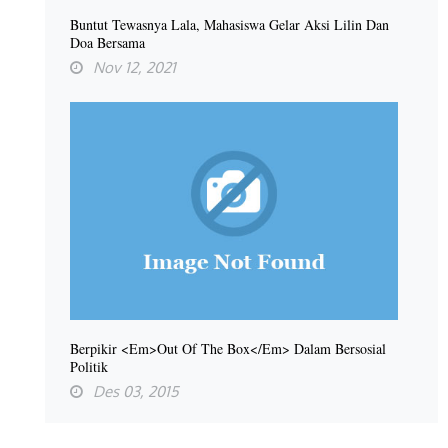
Buntut Tewasnya Lala, Mahasiswa Gelar Aksi Lilin Dan
Doa Bersama
Nov 12, 2021
Berpikir <em>Out Of The Box</em> Dalam Bersosial
Politik
Des 03, 2015