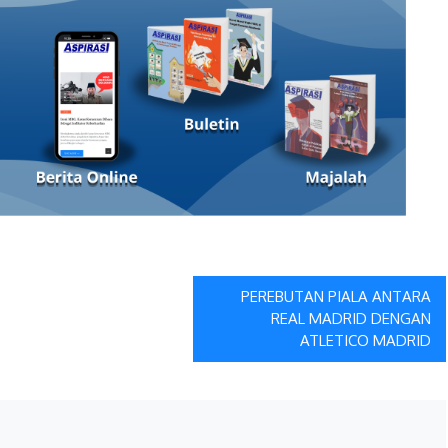
PEREBUTAN PIALA ANTARA
REAL MADRID DENGAN
ATLETICO MADRID