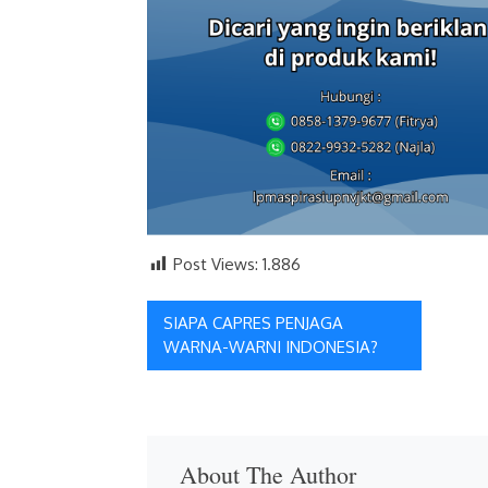
Post Views:
1.886
Navigasi
SIAPA CAPRES PENJAGA
WARNA-WARNI INDONESIA?
pos
About The Author