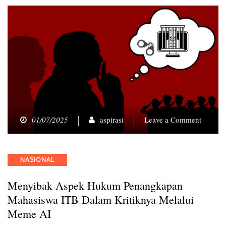
on
01/07/2025
aspirasi
Leave a Comment
Menyib
Aspek
Hukum
Categories
NASIONAL
Penang
Mahasi
Menyibak Aspek Hukum Penangkapan
ITB
dalam
Mahasiswa ITB Dalam Kritiknya Melalui
Kritikn
Meme AI
melalui