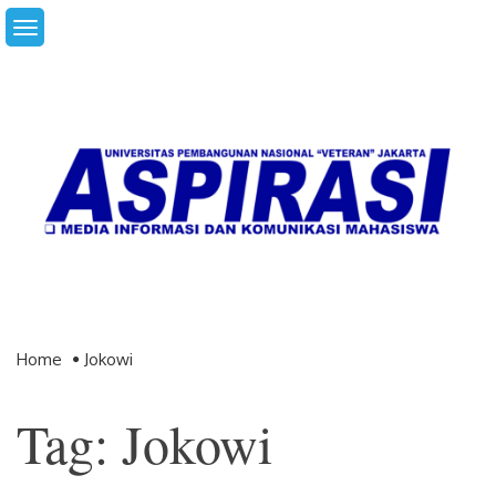
Skip
to
content
Home
Jokowi
Tag: Jokowi