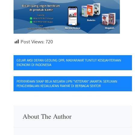
Post Views:
720
Navigasi
GELAR AKSI DEPAN GEDUNG DPR, MASYARAKAT TUNTUT KESEJAHTERAAN
EKONOMI DI INDONESIA
pos
PERNYATAAN SIKAP BELA NEGARA UPN “VETERAN” JAKARTA: SERUKAN
PENGEMBALIAN KEDAULATAN RAKYAT DI BERBAGAI SEKTOR
About The Author