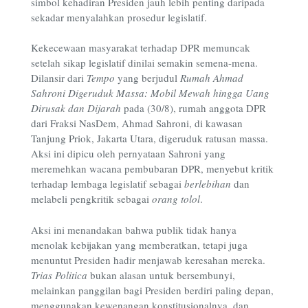
simbol kehadiran Presiden jauh lebih penting daripada
sekadar menyalahkan prosedur legislatif.
Kekecewaan masyarakat terhadap DPR memuncak
setelah sikap legislatif dinilai semakin semena-mena.
Dilansir dari
Tempo
yang berjudul
Rumah Ahmad
Sahroni Digeruduk Massa: Mobil Mewah hingga Uang
Dirusak dan Dijarah
pada (30/8), rumah anggota DPR
dari Fraksi NasDem, Ahmad Sahroni, di kawasan
Tanjung Priok, Jakarta Utara, digeruduk ratusan massa.
Aksi ini dipicu oleh pernyataan Sahroni yang
meremehkan wacana pembubaran DPR, menyebut kritik
terhadap lembaga legislatif sebagai
berlebihan
dan
melabeli pengkritik sebagai
orang tolol
.
Aksi ini menandakan bahwa publik tidak hanya
menolak kebijakan yang memberatkan, tetapi juga
menuntut Presiden hadir menjawab keresahan mereka.
Trias Politica
bukan alasan untuk bersembunyi,
melainkan panggilan bagi Presiden berdiri paling depan,
menggunakan kewenangan konstitusionalnya, dan