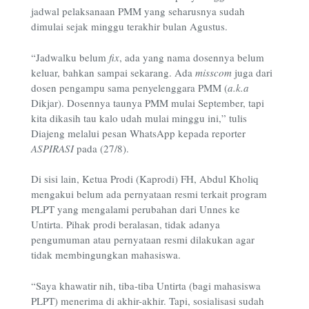
jadwal pelaksanaan PMM yang seharusnya sudah
dimulai sejak minggu terakhir bulan Agustus.
“Jadwalku belum
fix
, ada yang nama dosennya belum
keluar, bahkan sampai sekarang. Ada
misscom
juga dari
dosen pengampu sama penyelenggara PMM (
a.k.a
Dikjar). Dosennya taunya PMM mulai September, tapi
kita dikasih tau kalo udah mulai minggu ini,” tulis
Diajeng melalui pesan WhatsApp kepada reporter
ASPIRASI
pada (27/8).
Di sisi lain, Ketua Prodi (Kaprodi) FH, Abdul Kholiq
mengakui belum ada pernyataan resmi terkait program
PLPT yang mengalami perubahan dari Unnes ke
Untirta. Pihak prodi beralasan, tidak adanya
pengumuman atau pernyataan resmi dilakukan agar
tidak membingungkan mahasiswa.
“Saya khawatir nih, tiba-tiba Untirta (bagi mahasiswa
PLPT) menerima di akhir-akhir. Tapi, sosialisasi sudah