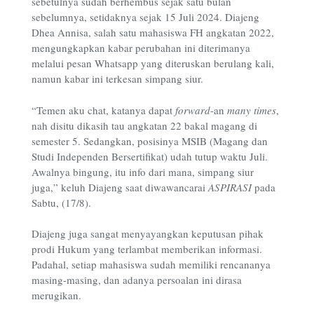
sebetulnya sudah berhembus sejak satu bulan
sebelumnya, setidaknya sejak 15 Juli 2024. Diajeng
Dhea Annisa, salah satu mahasiswa FH angkatan 2022,
mengungkapkan kabar perubahan ini diterimanya
melalui pesan Whatsapp yang diteruskan berulang kali,
namun kabar ini terkesan simpang siur.
“Temen aku chat, katanya dapat
forward
-an
many times
,
nah disitu dikasih tau angkatan 22 bakal magang di
semester 5. Sedangkan, posisinya MSIB (Magang dan
Studi Independen Bersertifikat) udah tutup waktu Juli.
Awalnya bingung, itu info dari mana, simpang siur
juga,” keluh Diajeng saat diwawancarai
ASPIRASI
pada
Sabtu, (17/8).
Diajeng juga sangat menyayangkan keputusan pihak
prodi Hukum yang terlambat memberikan informasi.
Padahal, setiap mahasiswa sudah memiliki rencananya
masing-masing, dan adanya persoalan ini dirasa
merugikan.