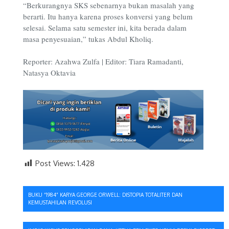
“Berkurangnya SKS sebenarnya bukan masalah yang
berarti. Itu hanya karena proses konversi yang belum
selesai. Selama satu semester ini, kita berada dalam
masa penyesuaian,” tukas Abdul Kholiq.
Reporter: Azahwa Zulfa | Editor: Tiara Ramadanti,
Natasya Oktavia
Post Views:
1.428
Navigasi
BUKU “1984” KARYA GEORGE ORWELL: DISTOPIA TOTALITER DAN
KEMUSTAHILAN REVOLUSI
pos