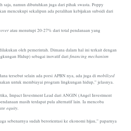
ah saja, namun dibutuhkan juga dari pihak swasta. Poppy
an mencukupi sekalipun ada peralihan kebijakan subsidi dari
cover
atau menutupi 20-27% dari total pendanaan yang
 dilakukan oleh pemerintah. Dimana dalam hal ini terkait dengan
kungan Hidup) sebagai inovatif dari
financing mechanism
ana tersebut selain ada porsi APBN nya, ada juga di
mobilized
gunakan untuk membiayai program lingkungan hidup,” jelasnya.
Atika, Impact Investment Lead dari ANGIN (Angel Investment
endanaan masih terdapat pula alternatif lain. Ia mencoba
ate equity.
juga sebenarnya sudah berorientasi ke ekonomi hijau,” paparnya