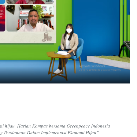
 hijau, Harian Kompas bersama Greenpeace Indonesia
ng Pendanaan Dalam Implementasi Ekonomi Hijau”