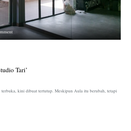
on
omment
Wajah
Aula
Kanber
Disulap
Seperti
tudio Tari’
‘Studio
Tari’
rbuka, kini dibuat tertutup. Meskipun Aula itu berubah, tetapi