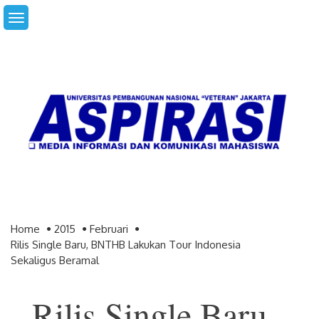
Skip
to
content
Home
2015
Februari
Rilis Single Baru, BNTHB Lakukan Tour Indonesia
Sekaligus Beramal
Rilis Single Baru,