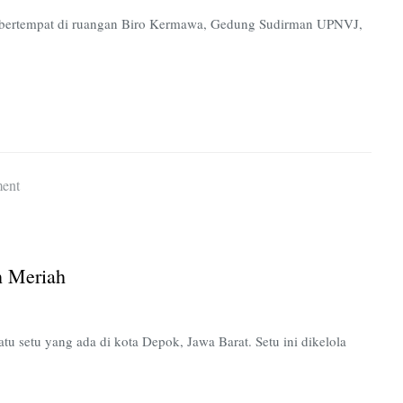
BEM-
B, bertempat di ruangan Biro Kermawa, Gedung Sudirman UPNVJ,
U
Di
Tolak
Oleh
KBM
on
ent
Cilodong,
Tempat
Wisata
h Meriah
yang
Murah
Meriah
u setu yang ada di kota Depok, Jawa Barat. Setu ini dikelola