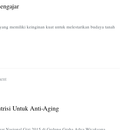
Marawis
Mengajar
dengan
Mengajar
 yang memiliki keinginan kuat untuk melestarikan budaya tanah
on
ent
Seminar
Nasional
Gizi
trisi Untuk Anti-Aging
2015:
Peran
Nutrisi
inar Nasional Gizi 2015 di Gedung Graha Adya Wicaksana,