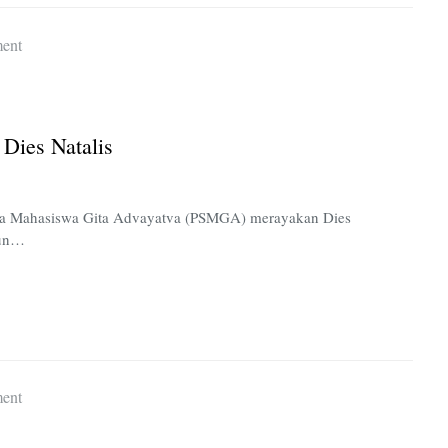
on
ent
Padat
Latihan,
PSMGA
Dies Natalis
Sederhanakan
Dies
Natalis
uara Mahasiswa Gita Advayatva (PSMGA) merayakan Dies
hun…
on
ent
Wacana