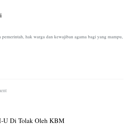
Pembatasan
Haji
i
Hanya
Sekali
ban pemerintah, hak warga dan kewajiban agama bagi yang mampu,
on
ent
(RALAT)
Hasil
Tidak
M-U Di Tolak Oleh KBM
Jelas,
LPJ