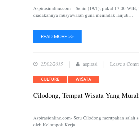
Aspirasionline.com – Senin (19/1), pukul 17.00 WI
diadakannya musyawarah guna menindak lanjuti…
READ MORE >>
25/02/2015
aspirasi
Leave a Comm
Categories
CULTURE
WISATA
Cilodong, Tempat Wisata Yang Mura
Aspirasionline.com- Setu Cilodong merupakan salah sat
oleh Kelompok Kerja…