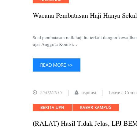
Wacana Pembatasan Haji Hanya Sekal
Soal pembatasan naik haji itu terkait dengan kewaji
ujar Anggota Komisi…
READ MORE >>
25/02/2015
aspirasi
Leave a Comm
Categories
BERITA UPN
KABAR KAMPUS
(RALAT) Hasil Tidak Jelas, LPJ BE