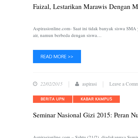
Faizal, Lestarikan Marawis Dengan 
Aspirasionline.com- Saat ini tidak banyak siswa SMA
air, namun berbeda dengan siswa…
READ MORE >>
22/02/2015
aspirasi
Leave a Comm
Categories
BERITA UPN
KABAR KAMPUS
Seminar Nasional Gizi 2015: Peran Nu
Aspirasionline.com – Sabtu (21/2), diadakannya Sem