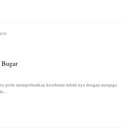
on
ent
Yuk,
Jadi
Mahasiswa
 Bugar
yang
Sehat
dan
iswa perlu memperhatikan kesehatan tubuh nya dengan menjaga
Bugar
ula…