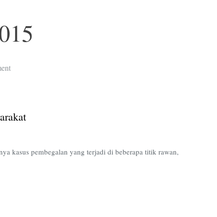
2015
on
ent
Antisipasi
Begal,
Polisi
arakat
Himbau
Masyarakat
ya kasus pembegalan yang terjadi di beberapa titik rawan,