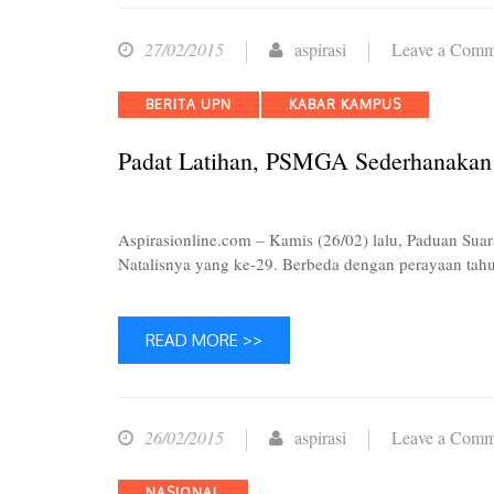
27/02/2015
aspirasi
Leave a Comm
Categories
BERITA UPN
KABAR KAMPUS
Padat Latihan, PSMGA Sederhanakan 
Aspirasionline.com – Kamis (26/02) lalu, Paduan S
Natalisnya yang ke-29. Berbeda dengan perayaan ta
READ MORE >>
26/02/2015
aspirasi
Leave a Comm
Categories
NASIONAL