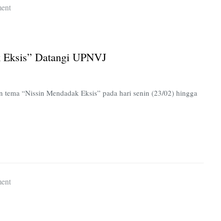
on
ent
Cari
Bintang
Baru,
k Eksis” Datangi UPNVJ
“Nissin
Mendadak
Eksis”
 tema “Nissin Mendadak Eksis” pada hari senin (23/02) hingga
Datangi
UPNVJ
on
ent
Faizal,
Lestarikan