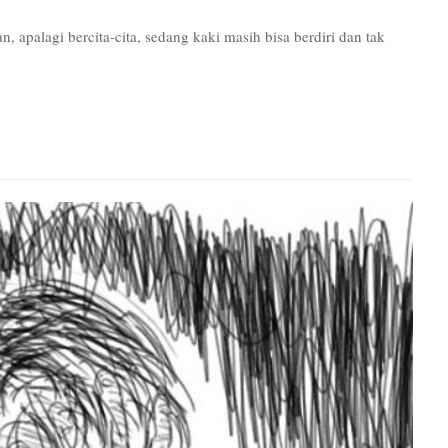
 apalagi bercita-cita, sedang kaki masih bisa berdiri dan tak