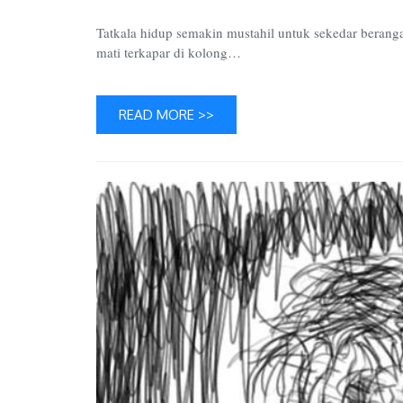
Tatkala hidup semakin mustahil untuk sekedar berangan,
mati terkapar di kolong…
READ MORE >>