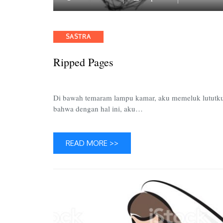
Categories
SASTRA
Ripped Pages
Di bawah temaram lampu kamar, aku memeluk lututku
bahwa dengan hal ini, aku…
READ MORE >>