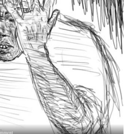
on
omment