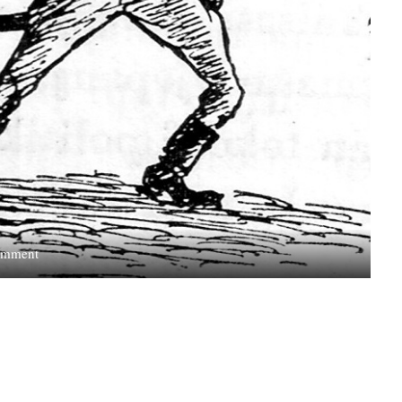
on
omment
Penghianatan
Harapan