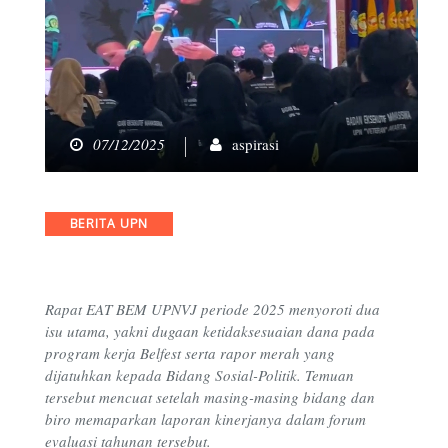
07/12/2025
aspirasi
Categories
BERITA UPN
Rapat EAT BEM UPNVJ periode 2025 menyoroti dua
isu utama, yakni dugaan ketidaksesuaian dana pada
program kerja Belfest serta rapor merah yang
dijatuhkan kepada Bidang Sosial-Politik. Temuan
tersebut mencuat setelah masing-masing bidang dan
biro memaparkan laporan kinerjanya dalam forum
evaluasi tahunan tersebut.