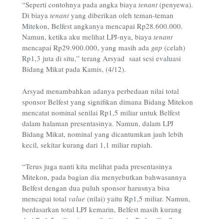
“Seperti contohnya pada angka biaya
tenant
(penyewa).
Di biaya
tenant
yang diberikan oleh teman-teman
Mitekon, Belfest angkanya mencapai Rp28.600.000.
Namun, ketika aku melihat LPJ-nya, biaya
tenant
mencapai Rp29.900.000, yang masih ada
gap
(celah)
Rp1,3 juta di situ,” terang Arsyad saat sesi evaluasi
Bidang Mikat pada Kamis, (4/12).
Arsyad menambahkan adanya perbedaan nilai total
sponsor Belfest yang signifikan dimana Bidang Mitekon
mencatat nominal senilai Rp1,5 miliar untuk Belfest
dalam halaman presentasinya. Namun, dalam LPJ
Bidang Mikat, nominal yang dicantumkan jauh lebih
kecil, sekitar kurang dari 1,1 miliar rupiah.
“Terus juga nanti kita melihat pada presentasinya
Mitekon, pada bagian dia menyebutkan bahwasannya
Belfest dengan dua puluh sponsor harusnya bisa
mencapai total
value
(nilai) yaitu Rp1,5 miliar. Namun,
berdasarkan total LPJ kemarin, Belfest masih kurang