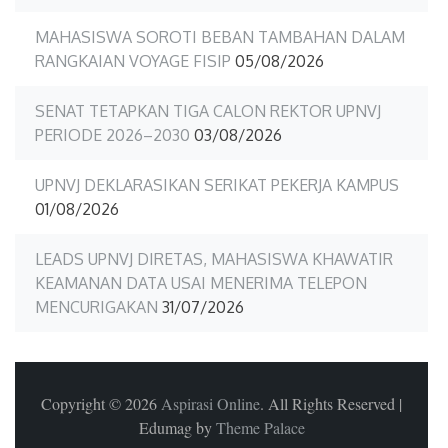
MAHASISWA SOROTI BEBAN TAMBAHAN DALAM
RANGKAIAN VOYAGE FISIP
05/08/2026
SENAT TETAPKAN TIGA CALON REKTOR UPNVJ
PERIODE 2026–2030
03/08/2026
UPNVJ DEKLARASIKAN SERIKAT PEKERJA KAMPUS
01/08/2026
LEADS UPNVJ DIRETAS, MAHASISWA KHAWATIR
KEAMANAN DATA USAI MENERIMA TELEPON
MENCURIGAKAN
31/07/2026
Copyright © 2026
Aspirasi Online
. All Rights Reserved
|
Edumag by
Theme Palace