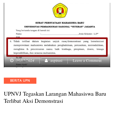
on
08/07/2024
aspirasi
Leave a Comment
UPNVJ
Tegask
Larang
Categories
BERITA UPN
Mahasi
Baru
UPNVJ Tegaskan Larangan Mahasiswa Baru
Terlibat
Aksi
Terlibat Aksi Demonstrasi
Demonst