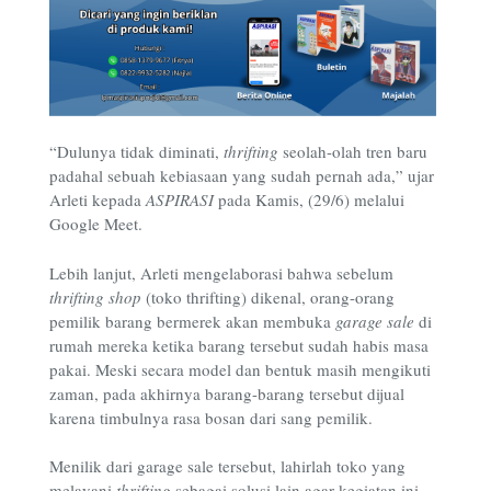
“Dulunya tidak diminati,
thrifting
seolah-olah tren baru
padahal sebuah kebiasaan yang sudah pernah ada,” ujar
Arleti kepada
ASPIRASI
pada Kamis, (29/6) melalui
Google Meet.
Lebih lanjut, Arleti mengelaborasi bahwa sebelum
thrifting shop
(toko thrifting) dikenal, orang-orang
pemilik barang bermerek akan membuka
garage sale
di
rumah mereka ketika barang tersebut sudah habis masa
pakai. Meski secara model dan bentuk masih mengikuti
zaman, pada akhirnya barang-barang tersebut dijual
karena timbulnya rasa bosan dari sang pemilik.
Menilik dari garage sale tersebut, lahirlah toko yang
melayani
thrifting
sebagai solusi lain agar kegiatan ini