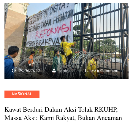
on
29/06/2022
aspirasi
Leave a Comment
Kawat
Berduri
dalam
Categories
NASIONAL
Aksi
Tolak
Kawat Berduri Dalam Aksi Tolak RKUHP,
RKUHP
Massa
Massa Aksi: Kami Rakyat, Bukan Ancaman
Aksi:
Kami