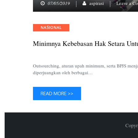
07/05/2019
aspirasi
Leave a C
Categories
NASIONAL
Minimnya Kebebasan Hak Setara Unt
Outsourching, aturan upah minimum, serta BPJS menjad
diperjuangkan oleh berbagai…
READ MORE >>
Copyr