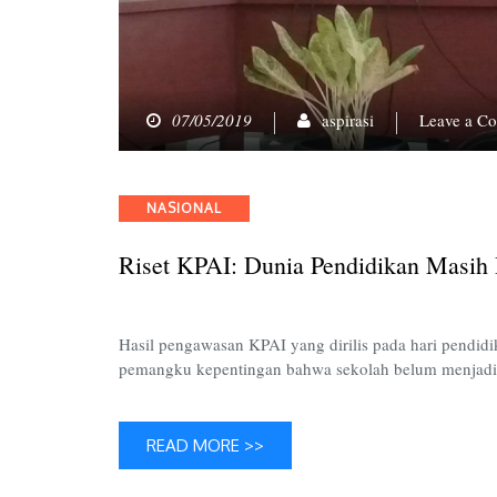
07/05/2019
aspirasi
Leave a C
Categories
NASIONAL
Riset KPAI: Dunia Pendidikan Masi
Hasil pengawasan KPAI yang dirilis pada hari pendid
pemangku kepentingan bahwa sekolah belum menja
READ MORE >>