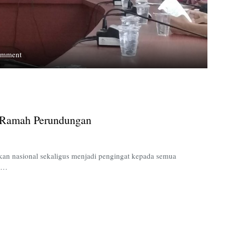
on
omment
Riset
KPAI:
Dunia
Pendidikan
Masih
h Ramah Perundungan
Ramah
Perundungan
ikan nasional sekaligus menjadi pengingat kepada semua
di…