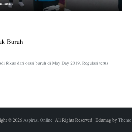
on
omment
Minimnya
Kebebasan
Hak
Setara
Untuk
uk Buruh
Buruh
i fokus dari orasi buruh di May Day 2019. Regulasi terus
ight © 2026
Aspirasi Online
. All Rights Reserved
|
Edumag by
Theme 