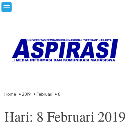
Skip
to
content
Home
2019
Februari
8
Hari: 8 Februari 2019