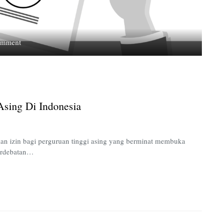
on
omment
Polemik
Masuknya
Perguruan
Tinggi
Asing
Asing Di Indonesia
di
Indonesia
an izin bagi perguruan tinggi asing yang berminat membuka
perdebatan…