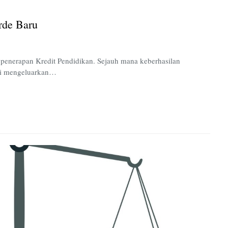
Serikat
dan
rde Baru
Orde
Baru
penerapan Kredit Pendidikan. Sejauh mana keberhasilan
wi mengeluarkan…