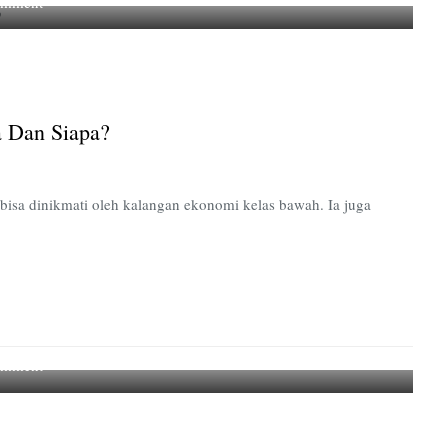
on
omment
Urgensi
Kredit
Pendidikan:
Untuk
Apa
pa Dan Siapa?
dan
Siapa?
 bisa dinikmati oleh kalangan ekonomi kelas bawah. Ia juga
on
omment
Berkaca
pada
Amerika