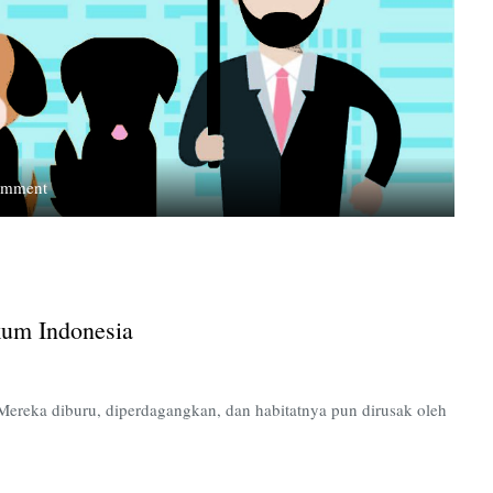
on
omment
Hewan
Dalam
Lindungan
Payung
Hukum
um Indonesia
Indonesia
Mereka diburu, diperdagangkan, dan habitatnya pun dirusak oleh