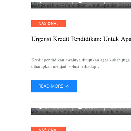
29/12/2018
aspirasi
Leave a C
Categories
NASIONAL
Urgensi Kredit Pendidikan: Untuk A
Kredit pendidikan awalnya ditujukan agar kuliah juga
diharapkan menjadi solusi terhadap…
READ MORE >>
29/12/2018
aspirasi
Leave a C
Categories
NASIONAL