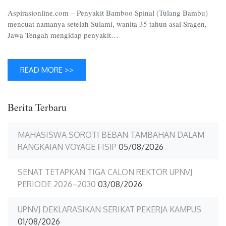
Aspirasionline.com – Penyakit Bamboo Spinal (Tulang Bambu)
mencuat namanya setelah Sulami, wanita 35 tahun asal Sragen,
Jawa Tengah mengidap penyakit…
READ MORE >>
Berita Terbaru
MAHASISWA SOROTI BEBAN TAMBAHAN DALAM
RANGKAIAN VOYAGE FISIP
05/08/2026
SENAT TETAPKAN TIGA CALON REKTOR UPNVJ
PERIODE 2026–2030
03/08/2026
UPNVJ DEKLARASIKAN SERIKAT PEKERJA KAMPUS
01/08/2026